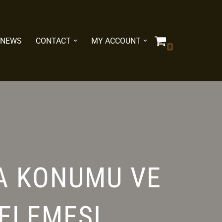
NEWS
CONTACT
MY ACCOUNT
0
DA KONUMU VE
CELEMESI