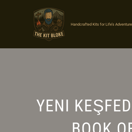
Skip
to
Handcrafted Kits for Life’s Adventures
content
YENI KEŞFED
BOOK OF