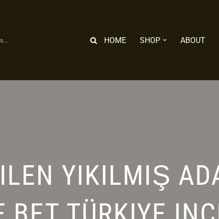
HOME
SHOP
ABOUT
...
ILEN YIKILMIŞ A
 BET TÜRKIYE IN