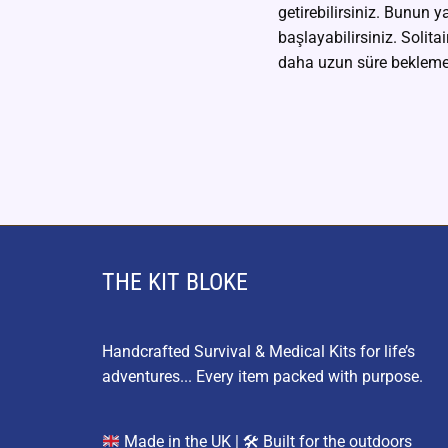
getirebilirsiniz. Bunun 
başlayabilirsiniz. Solit
daha uzun süre beklemek
THE KIT BLOKE
Handcrafted Survival & Medical Kits for life’s
adventures... Every item packed with purpose.
Made in the UK | 🛠️ Built for the outdoors