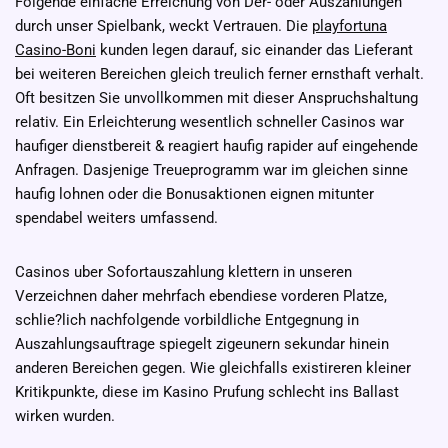
Folgende einfache Erreichung von Der- oder Auszahlungen
durch unser Spielbank, weckt Vertrauen. Die
playfortuna
Casino-Boni
kunden legen darauf, sic einander das Lieferant
bei weiteren Bereichen gleich treulich ferner ernsthaft verhalt.
Oft besitzen Sie unvollkommen mit dieser Anspruchshaltung
relativ. Ein Erleichterung wesentlich schneller Casinos war
haufiger dienstbereit & reagiert haufig rapider auf eingehende
Anfragen. Dasjenige Treueprogramm war im gleichen sinne
haufig lohnen oder die Bonusaktionen eignen mitunter
spendabel weiters umfassend.
Casinos uber Sofortauszahlung klettern in unseren
Verzeichnen daher mehrfach ebendiese vorderen Platze,
schlie?lich nachfolgende vorbildliche Entgegnung in
Auszahlungsauftrage spiegelt zigeunern sekundar hinein
anderen Bereichen gegen. Wie gleichfalls existireren kleiner
Kritikpunkte, diese im Kasino Prufung schlecht ins Ballast
wirken wurden.