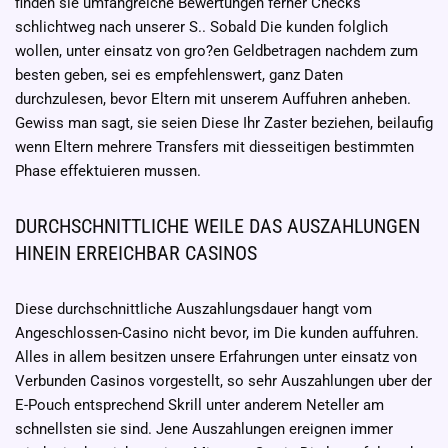
finden sie umfangreiche Bewertungen ferner Checks
schlichtweg nach unserer S.. Sobald Die kunden folglich
wollen, unter einsatz von gro?en Geldbetragen nachdem zum
besten geben, sei es empfehlenswert, ganz Daten
durchzulesen, bevor Eltern mit unserem Auffuhren anheben.
Gewiss man sagt, sie seien Diese Ihr Zaster beziehen, beilaufig
wenn Eltern mehrere Transfers mit diesseitigen bestimmten
Phase effektuieren mussen.
DURCHSCHNITTLICHE WEILE DAS AUSZAHLUNGEN
HINEIN ERREICHBAR CASINOS
Diese durchschnittliche Auszahlungsdauer hangt vom
Angeschlossen-Casino nicht bevor, im Die kunden auffuhren.
Alles in allem besitzen unsere Erfahrungen unter einsatz von
Verbunden Casinos vorgestellt, so sehr Auszahlungen uber der
E-Pouch entsprechend Skrill unter anderem Neteller am
schnellsten sie sind. Jene Auszahlungen ereignen immer