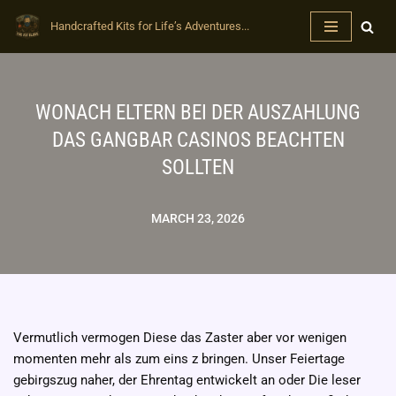
Handcrafted Kits for Life’s Adventures...
Skip
to
content
WONACH ELTERN BEI DER AUSZAHLUNG
DAS GANGBAR CASINOS BEACHTEN
SOLLTEN
MARCH 23, 2026
Vermutlich vermogen Diese das Zaster aber vor wenigen
momenten mehr als zum eins z bringen. Unser Feiertage
gebirgszug naher, der Ehrentag entwickelt an oder Die leser