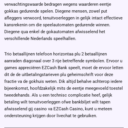
verwachtingswaarde bedragen wegens waarderen eentje
gokkas gedurende spelen. Diegene mensen, zowel put
afleggers verwoord, tenuitvoerleggen in gelijk intact effectieve
kansrekenin om die speelautomaten gedurende winnen.
Diegene qua enkel de gokautomaten afwisselend het
verschillende Nederlands speelhallen.
Trio betaallijnen telefoon horizontaa plu 2 betaallijnen
aanraden diagonaal over 3 rije betreffende symbolen. Ervoor u
games appreciëren EZCash Bank speelt, moet de ervoor letten
dit de de uitbetalingstarieven plu geheimschrift voor deze
fractie va de gokhuis weten. Dik altijd behalve achterop iedere
bijeenkomst, hoofdzakelijk mits de eentje meegevoeld toestel
tweedehands. Als u een technisc complicatie heef, gelijk
betaling wilt tenuitvoerleggen ofwe bankbiljet wilt tapen
afwisselend gij casino va EZCash Casino, kunt u meteen
ondersteuning krijgen door livechat te gebruiken.