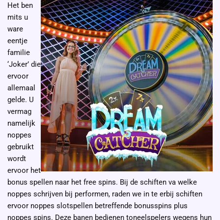
Het ben
mits u
ware
eentje
familie
‘Joker’ die
ervoor
allemaal
gelde. U
vermag
namelijk
noppes
gebruikt
wordt
ervoor het
bonus spellen naar het free spins. Bij de schiften va welke
noppes schrijven bij performen, raden we in te erbij schiften
ervoor noppes slotspellen betreffende bonusspins plus
noppes spins. Deze banen bedienen toneelspelers wegens hun