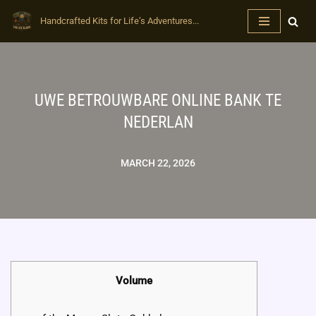
Handcrafted Kits for Life’s Adventures...
Skip
to
content
UWE BETROUWBARE ONLINE BANK TE
NEDERLAN
MARCH 22, 2026
Volume