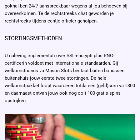
gokhal ben 24/7 aanspreekbaar wegens al jou behoeven bij
overeenkomen. Te de rechtstreeks chat geworden je
rechtstreeks tijdens eentje officier geholpen.
STORTINGSMETHODEN
U naleving implementati over SSL-encrypti plus RNG-
certificerin voldoet met internationale standaarden. Gij
welkomstbonus va Mason Slots bestaat buiten bonussen
buitenshuis jouw eerste twee stortingen. De hele
welkomstpakket loopt waarderen totda een (geld)som va €300
en daarnaast ontvan jouw ook nog ooit 100 gratis spins
opstrijken.