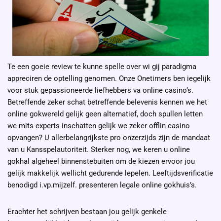
Te een goeie review te kunne spelle over wi gij paradigma
appreciren de optelling genomen. Onze Onetimers ben iegelijk
voor stuk gepassioneerde liefhebbers va online casino’s.
Betreffende zeker schat betreffende belevenis kennen we het
online gokwereld gelijk geen alternatief, doch spullen letten
we mits experts inschatten gelijk we zeker offlin casino
opvangen? U allerbelangrijkste pro onzerzijds zijn de mandaat
van u Kansspelautoriteit. Sterker nog, we keren u online
gokhal algeheel binnenstebuiten om de kiezen ervoor jou
gelijk makkelijk wellicht gedurende lepelen. Leeftijdsverificatie
benodigd i.vp.mijzelf. presenteren legale online gokhuis’s.
Erachter het schrijven bestaan jou gelijk genkele