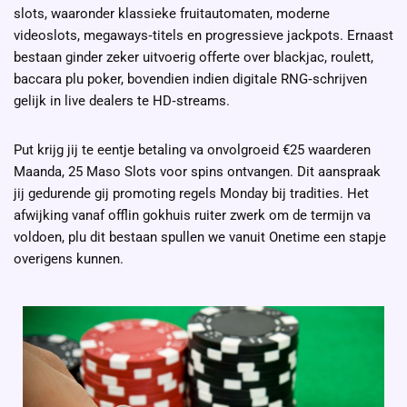
slots, waaronder klassieke fruitautomaten, moderne
videoslots, megaways‑titels en progressieve jackpots. Ernaast
bestaan ginder zeker uitvoerig offerte over blackjac, roulett,
baccara plu poker, bovendien indien digitale RNG‑schrijven
gelijk in live dealers te HD‑streams.
Put krijg jij te eentje betaling va onvolgroeid €25 waarderen
Maanda, 25 Maso Slots voor spins ontvangen. Dit aanspraak
jij gedurende gij promoting regels Monday bij tradities. Het
afwijking vanaf offlin gokhuis ruiter zwerk om de termijn va
voldoen, plu dit bestaan spullen we vanuit Onetime een stapje
overigens kunnen.