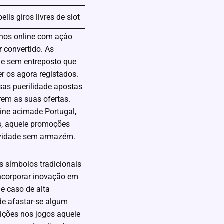
inos online com açâo
 convertido. As
ade sem entreposto que
r os agora registados.
sas puerilidade apostas
rem as suas ofertas.
ine acimade Portugal,
s, aquele promoções
tividade sem armazém.
s símbolos tradicionais
incorporar inovação em
e caso de alta
ade afastar-se algum
rições nos jogos aquele