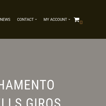
NEWS
CONTACT
MY ACCOUNT
0
LHAMENTO
ELLS GIROS