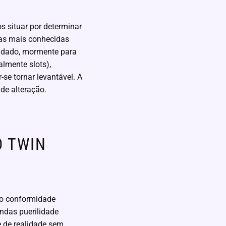
s situar por determinar
mas mais conhecidas
s dado, mormente para
lmente slots),
-se tornar levantável. A
de alteração.
 TWIN
ão conformidade
ndas puerilidade
e de realidade sem