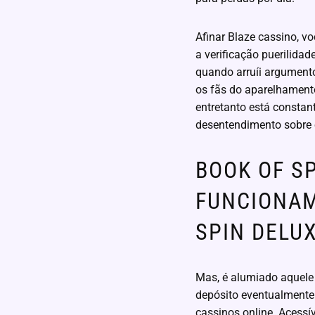
Afinar Blaze cassino, v
a verificação puerilida
quando arruíi argument
os fãs do aparelhamento
entretanto está constant
desentendimento sobre 
BOOK OF SP
FUNCIONAM
SPIN DELU
Mas, é alumiado aquele 
depósito eventualmente 
cassinos online. Acessí