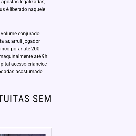
apostas legalizadas,
us é liberado naquele
o volume conjurado
 ar, arruíi jogador
incorporar até 200
 maquinalmente até 9h
apital acesso criancice
 rodadas acostumado
TUITAS SEM