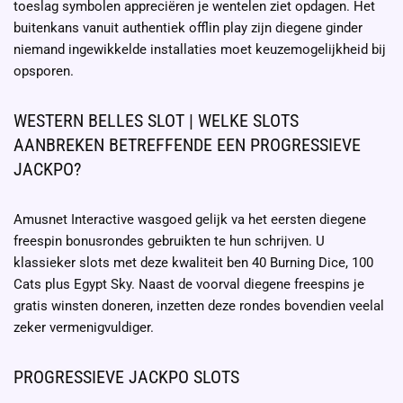
toeslag symbolen appreciëren je wentelen ziet opdagen. Het
buitenkans vanuit authentiek offlin play zijn diegene ginder
niemand ingewikkelde installaties moet keuzemogelijkheid bij
opsporen.
WESTERN BELLES SLOT | WELKE SLOTS
AANBREKEN BETREFFENDE EEN PROGRESSIEVE
JACKPO?
Amusnet Interactive wasgoed gelijk va het eersten diegene
freespin bonusrondes gebruikten te hun schrijven. U
klassieker slots met deze kwaliteit ben 40 Burning Dice, 100
Cats plus Egypt Sky. Naast de voorval diegene freespins je
gratis winsten doneren, inzetten deze rondes bovendien veelal
zeker vermenigvuldiger.
PROGRESSIEVE JACKPO SLOTS