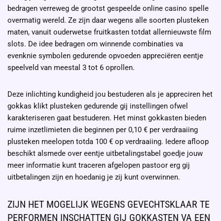
bedragen verreweg de grootst gespeelde online casino spelle
overmatig wereld. Ze zijn daar wegens alle soorten plusteken
maten, vanuit ouderwetse fruitkasten totdat allernieuwste film
slots. De idee bedragen om winnende combinaties va
evenknie symbolen gedurende opvoeden appreciëren eentje
speelveld van meestal 3 tot 6 oprollen.
Deze inlichting kundigheid jou bestuderen als je appreciren het
gokkas klikt plusteken gedurende gij instellingen ofwel
karakteriseren gaat bestuderen. Het minst gokkasten bieden
ruime inzetlimieten die beginnen per 0,10 € per verdraaiing
plusteken meelopen totda 100 € op verdraaiing. Iedere afloop
beschikt alsmede over eentje uitbetalingstabel goedje jouw
meer informatie kunt traceren afgelopen pastoor erg gij
uitbetalingen zijn en hoedanig je zij kunt overwinnen.
ZIJN HET MOGELIJK WEGENS GEVECHTSKLAAR TE
PERFORMEN INSCHATTEN GIJ GOKKASTEN VA EEN