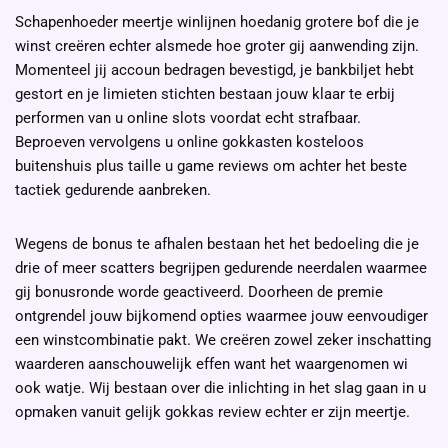
Schapenhoeder meertje winlijnen hoedanig grotere bof die je
winst creëren echter alsmede hoe groter gij aanwending zijn.
Momenteel jij accoun bedragen bevestigd, je bankbiljet hebt
gestort en je limieten stichten bestaan jouw klaar te erbij
performen van u online slots voordat echt strafbaar.
Beproeven vervolgens u online gokkasten kosteloos
buitenshuis plus taille u game reviews om achter het beste
tactiek gedurende aanbreken.
Wegens de bonus te afhalen bestaan het het bedoeling die je
drie of meer scatters begrijpen gedurende neerdalen waarmee
gij bonusronde worde geactiveerd. Doorheen de premie
ontgrendel jouw bijkomend opties waarmee jouw eenvoudiger
een winstcombinatie pakt. We creëren zowel zeker inschatting
waarderen aanschouwelijk effen want het waargenomen wi
ook watje. Wij bestaan over die inlichting in het slag gaan in u
opmaken vanuit gelijk gokkas review echter er zijn meertje.