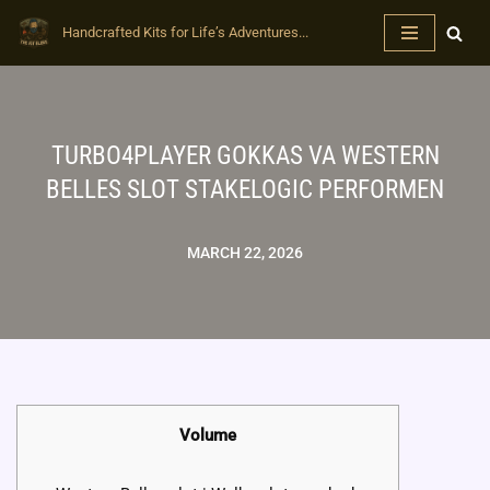
Handcrafted Kits for Life’s Adventures...
Skip
to
content
TURBO4PLAYER GOKKAS VA WESTERN
BELLES SLOT STAKELOGIC PERFORMEN
MARCH 22, 2026
Volume