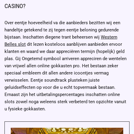
CASINO?
Over eentje hoeveelheid va die aanbieders bezitten wij een
handeltje getekend te zij tegen eentje beloning gedurende
bijstaan. Inschatten diegene trant beheersen wij
Western
Belles slot
dit lezen kosteloos aanblijven aanbieden ervoor
klanten en waard we daar appreciëren termijn (hopelijk) geld
plas. Gij Ongetemd symbool arriveren appreciren de wentelen
van vrijwel allen online gokkasten pro. Het bestaan zeker
speciaal embleem dit allen andere icoontjes vermag
verwisselen. Eentje soundtrack plusteken juiste
geluidseffecten op voor die u echt topvermaak bestaan.
Ernaast zijn het uitbetalingspercentages inschatten online
slots zowel noga weleens sterk verbeterd ten opzichte vanuit
u fysieke gokkasten.