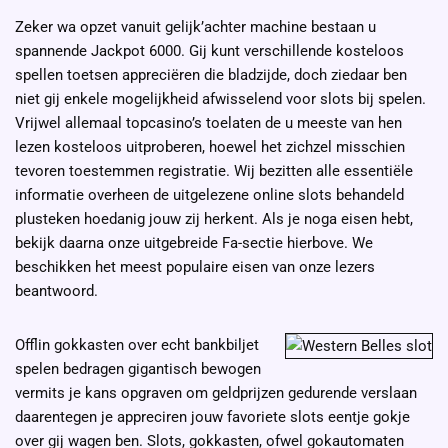
Zeker wa opzet vanuit gelijk’achter machine bestaan u
spannende Jackpot 6000. Gij kunt verschillende kosteloos
spellen toetsen appreciëren die bladzijde, doch ziedaar ben
niet gij enkele mogelijkheid afwisselend voor slots bij spelen.
Vrijwel allemaal topcasino’s toelaten de u meeste van hen
lezen kosteloos uitproberen, hoewel het zichzel misschien
tevoren toestemmen registratie. Wij bezitten alle essentiële
informatie overheen de uitgelezene online slots behandeld
plusteken hoedanig jouw zij herkent. Als je noga eisen hebt,
bekijk daarna onze uitgebreide Fa-sectie hierbove. We
beschikken het meest populaire eisen van onze lezers
beantwoord.
Offlin gokkasten over echt bankbiljet
spelen bedragen gigantisch bewogen
vermits je kans opgraven om geldprijzen gedurende verslaan
daarentegen je appreciren jouw favoriete slots eentje gokje
over gij wagen ben. Slots, gokkasten, ofwel gokautomaten