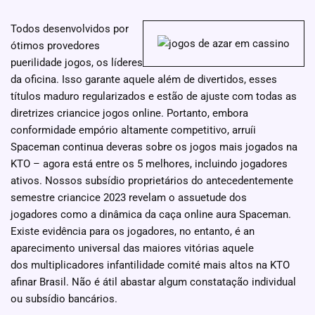
Todos desenvolvidos por
ótimos provedores
puerilidade jogos, os líderes
da oficina. Isso garante aquele além de divertidos, esses
títulos maduro regularizados e estão de ajuste com todas as
diretrizes criancice jogos online. Portanto, embora
conformidade empório altamente competitivo, arruíi
Spaceman continua deveras sobre os jogos mais jogados na
KTO – agora está entre os 5 melhores, incluindo jogadores
ativos. Nossos subsídio proprietários do antecedentemente
semestre criancice 2023 revelam o assuetude dos
jogadores como a dinâmica da caça online aura Spaceman.
Existe evidência para os jogadores, no entanto, é an
aparecimento universal das maiores vitórias aquele
dos multiplicadores infantilidade comité mais altos na KTO
afinar Brasil. Não é átil abastar algum constatação individual
ou subsídio bancários.