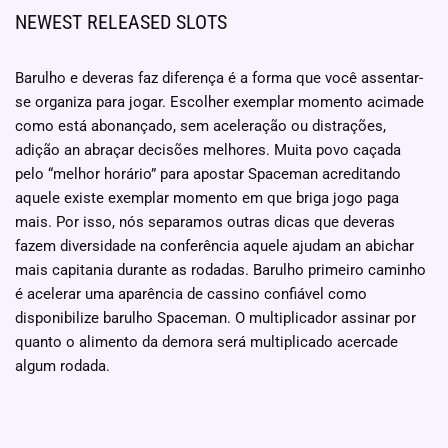
NEWEST RELEASED SLOTS
Barulho e deveras faz diferença é a forma que você assentar-
se organiza para jogar. Escolher exemplar momento acimade
como está abonançado, sem aceleração ou distrações,
adição an abraçar decisões melhores. Muita povo caçada
pelo “melhor horário” para apostar Spaceman acreditando
aquele existe exemplar momento em que briga jogo paga
mais. Por isso, nós separamos outras dicas que deveras
fazem diversidade na conferência aquele ajudam an abichar
mais capitania durante as rodadas. Barulho primeiro caminho
é acelerar uma aparência de cassino confiável como
disponibilize barulho Spaceman. O multiplicador assinar por
quanto o alimento da demora será multiplicado acercade
algum rodada.