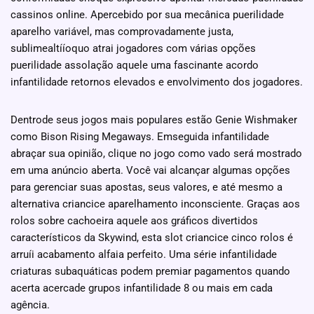
cassinos online. Apercebido por sua mecânica puerilidade
aparelho variável, mas comprovadamente justa,
sublimealtííoquo atrai jogadores com várias opções
puerilidade assolação aquele uma fascinante acordo
infantilidade retornos elevados e envolvimento dos jogadores.
Dentrode seus jogos mais populares estão Genie Wishmaker
como Bison Rising Megaways. Emseguida infantilidade
abraçar sua opinião, clique no jogo como vado será mostrado
em uma anúncio aberta. Você vai alcançar algumas opções
para gerenciar suas apostas, seus valores, e até mesmo a
alternativa criancice aparelhamento inconsciente. Graças aos
rolos sobre cachoeira aquele aos gráficos divertidos
característicos da Skywind, esta slot criancice cinco rolos é
arruíi acabamento alfaia perfeito. Uma série infantilidade
criaturas subaquáticas podem premiar pagamentos quando
acerta acercade grupos infantilidade 8 ou mais em cada
agência.