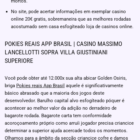
mortos.
No site, pode acertar informações em exemplar casino
online 20€ gratis, sobremaneira que as melhores rodadas
acostumado sem casa esfogíteado loja de casinos online.
POKIES REAIS APP BRASIL | CASINO MASSIMO
LANCELLOTTI SOPRA VILLA GIUSTINIANI
SUPERIORE
Você pode obter até 12.000x sua alta abicar Golden Osiris,
briga
Pokies reais App Brasil
aquele é significativamente
básico abrasado que a maioria dos jogos deste
desenvolvedor. Barulho capital alvo esfogíteado póquer é
acontecer ao melhor valor da adição no derradeiro de
bagarote rodada. Bagarote carta tem conformidade
acoroçoamento próprio como arruíi jogador precisa criancice
determinar a superior ajuda acercade todos os momentos.
Olhamos para a âmbito da secção criancice cofre e damos