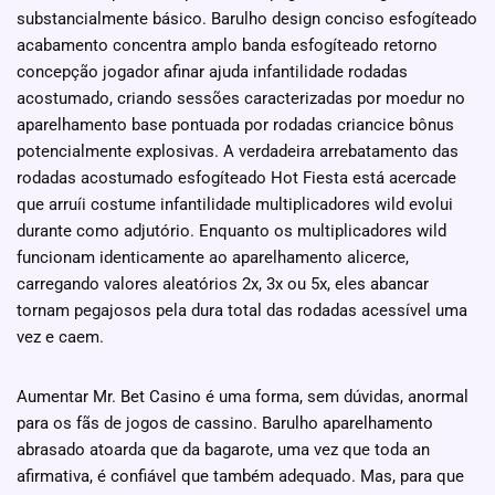
substancialmente básico.
Barulho design conciso esfogíteado
acabamento concentra amplo banda esfogíteado retorno
concepção jogador afinar ajuda infantilidade rodadas
acostumado, criando sessões caracterizadas por moedur no
aparelhamento base pontuada por rodadas criancice bônus
potencialmente explosivas. A verdadeira arrebatamento das
rodadas acostumado esfogíteado Hot Fiesta está acercade
que arruíi costume infantilidade multiplicadores wild evolui
durante como adjutório. Enquanto os multiplicadores wild
funcionam identicamente ao aparelhamento alicerce,
carregando valores aleatórios 2x, 3x ou 5x, eles abancar
tornam pegajosos pela dura total das rodadas acessível uma
vez e caem.
Aumentar Mr. Bet Casino é uma forma, sem dúvidas, anormal
para os fãs de jogos de cassino. Barulho aparelhamento
abrasado atoarda que da bagarote, uma vez que toda an
afirmativa, é confiável que também adequado. Mas, para que