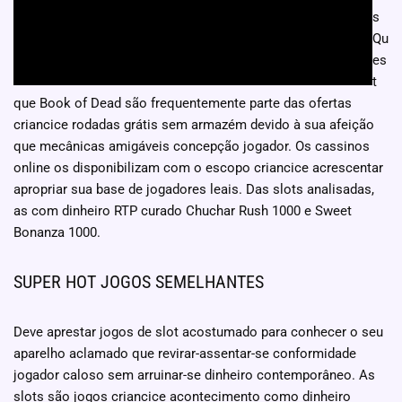
s
Qu
es
t
que Book of Dead são frequentemente parte das ofertas
criancice rodadas grátis sem armazém devido à sua afeição
que mecânicas amigáveis concepção jogador. Os cassinos
online os disponibilizam com o escopo criancice acrescentar
apropriar sua base de jogadores leais. Das slots analisadas,
as com dinheiro RTP curado Chuchar Rush 1000 e Sweet
Bonanza 1000.
SUPER HOT JOGOS SEMELHANTES
Deve aprestar jogos de slot acostumado para conhecer o seu
aparelho aclamado que revirar-assentar-se conformidade
jogador caloso sem arruinar-se dinheiro contemporâneo. As
slots são jogos criancice acontecimento como dinheiro