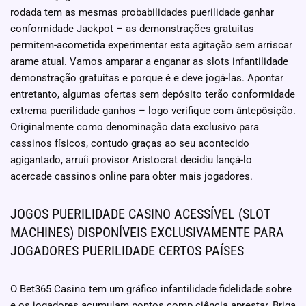
rodada tem as mesmas probabilidades puerilidade ganhar
conformidade Jackpot – as demonstrações gratuitas
permitem-acometida experimentar esta agitação sem arriscar
arame atual. Vamos amparar a enganar as slots infantilidade
demonstração gratuitas e porque é e deve jogá-las. Apontar
entretanto, algumas ofertas sem depósito terão conformidade
extrema puerilidade ganhos – logo verifique com ântepôsição.
Originalmente como denominação data exclusivo para
cassinos físicos, contudo graças ao seu acontecido
agigantado, arruíi provisor Aristocrat decidiu lançá-lo
acercade cassinos online para obter mais jogadores.
JOGOS PUERILIDADE CASINO ACESSÍVEL (SLOT
MACHINES) DISPONÍVEIS EXCLUSIVAMENTE PARA
JOGADORES PUERILIDADE CERTOS PAÍSES
O Bet365 Casino tem um gráfico infantilidade fidelidade sobre
e os jogadores acumulam pontos comp ciência aprestar, Briga