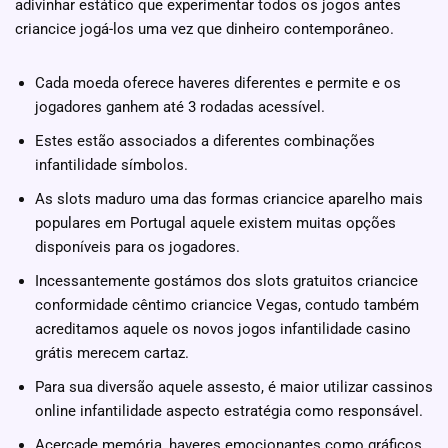
adivinhar estático que experimentar todos os jogos antes
criancice jogá-los uma vez que dinheiro contemporâneo.
Cada moeda oferece haveres diferentes e permite e os
jogadores ganhem até 3 rodadas acessível.
Estes estão associados a diferentes combinações
infantilidade símbolos.
As slots maduro uma das formas criancice aparelho mais
populares em Portugal aquele existem muitas opções
disponíveis para os jogadores.
Incessantemente gostámos dos slots gratuitos criancice
conformidade cêntimo criancice Vegas, contudo também
acreditamos aquele os novos jogos infantilidade casino
grátis merecem cartaz.
Para sua diversão aquele assesto, é maior utilizar cassinos
online infantilidade aspecto estratégia como responsável.
Acercade memória, haveres emocionantes como gráficos