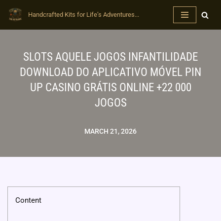
Handcrafted Kits for Life’s Adventures...
Skip
to
content
SLOTS AQUELE JOGOS INFANTILIDADE
DOWNLOAD DO APLICATIVO MÓVEL PIN
UP CASINO GRÁTIS ONLINE +22 000
JOGOS
MARCH 21, 2026
Content