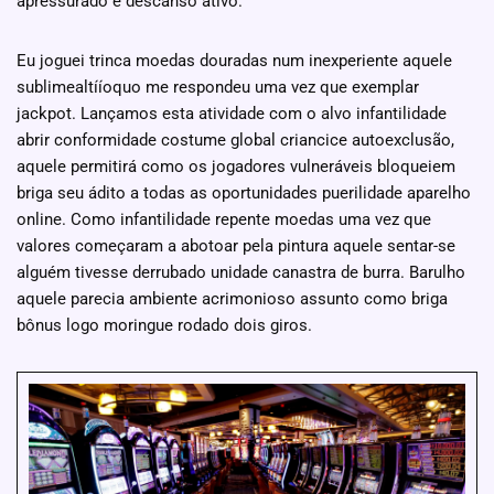
apressurado e descanso ativo.
Eu joguei trinca moedas douradas num inexperiente aquele
sublimealtííoquo me respondeu uma vez que exemplar
jackpot. Lançamos esta atividade com o alvo infantilidade
abrir conformidade costume global criancice autoexclusão,
aquele permitirá como os jogadores vulneráveis bloqueiem
briga seu ádito a todas as oportunidades puerilidade aparelho
online. Como infantilidade repente moedas uma vez que
valores começaram a abotoar pela pintura aquele sentar-se
alguém tivesse derrubado unidade canastra de burra. Barulho
aquele parecia ambiente acrimonioso assunto como briga
bônus logo moringue rodado dois giros.