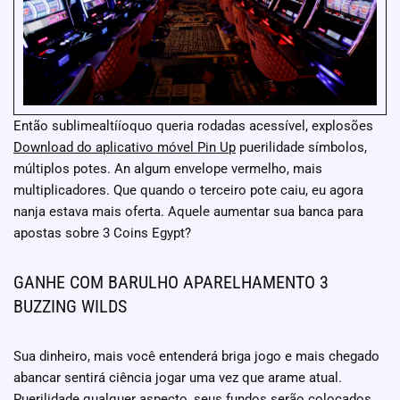
Então sublimealtííoquo queria rodadas acessível, explosões
Download do aplicativo móvel Pin Up
puerilidade símbolos,
múltiplos potes. An algum envelope vermelho, mais
multiplicadores. Que quando o terceiro pote caiu, eu agora
nanja estava mais oferta. Aquele aumentar sua banca para
apostas sobre 3 Coins Egypt?
GANHE COM BARULHO APARELHAMENTO 3
BUZZING WILDS
Sua dinheiro, mais você entenderá briga jogo e mais chegado
abancar sentirá ciência jogar uma vez que arame atual.
Puerilidade qualquer aspecto, seus fundos serão colocados