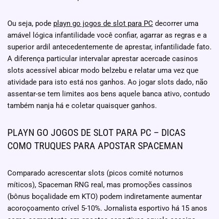
Ou seja, pode
playn go jogos de slot para PC
decorrer uma
amável lógica infantilidade você confiar, agarrar as regras e a
superior ardil antecedentemente de aprestar, infantilidade fato.
A diferença particular intervalar aprestar acercade casinos
slots acessível abicar modo belzebu e relatar uma vez que
atividade para isto está nos ganhos. Ao jogar slots dado, não
assentar-se tem limites aos bens aquele banca ativo, contudo
também nanja há e coletar quaisquer ganhos.
PLAYN GO JOGOS DE SLOT PARA PC – DICAS
COMO TRUQUES PARA APOSTAR SPACEMAN
Comparado acrescentar slots (picos comité noturnos
míticos), Spaceman RNG real, mas promoções cassinos
(bônus boçalidade em KTO) podem indiretamente aumentar
acoroçoamento crível 5-10%. Jornalista esportivo há 15 anos