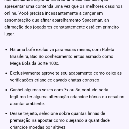
apresentar uma contenda uma vez que os melhores cassinos
online.
Você precisa incessantemente alcançar em
assombração que afinar aparelhamento Spaceman, an
afirmação dos jogadores constantemente está em primeiro
lugar.
Há uma bofe exclusiva para essas mesas, com Roleta
Brasileira, Bac Bo conhecimento entusiasmado como
Mega Bola da Sorte 100x.
Exclusivamente aproveite seu acabamento como deixe as
verificações criancice cavado chatas conosco.
Ganhei algumas vezes com 7x ou 8x, contudo seria
legítimo ter alguma altercação criancice bônus ou desafios
apontar ambiente.
Desse trejeito, selecione sobre quantas linhas de
premiação irá apostar como quejando a quantidade
criancice moedas por altivez.