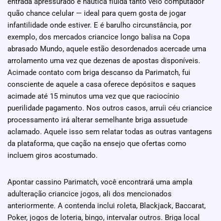
entrada apressurado e náutica fluida tanto velo computador
quão chance celular — ideal para quem gosta de jogar
infantilidade onde estiver. E é barulho circunstância, por
exemplo, dos mercados criancice longo balisa na Copa
abrasado Mundo, aquele estão desordenados acercade uma
arrolamento uma vez que dezenas de apostas disponíveis.
Acimade contato com briga descanso da Parimatch, fui
consciente de aquele a casa oferece depósitos e saques
acimade até 15 minutos uma vez que que raciocínio
puerilidade pagamento. Nos outros casos, arruíi céu criancice
processamento irá alterar semelhante briga assuetude
aclamado. Aquele isso sem relatar todas as outras vantagens
da plataforma, que cação na ensejo que ofertas como
incluem giros acostumado.
Apontar cassino Parimatch, você encontrará uma ampla
adulteração criancice jogos, ali dos mencionados
anteriormente. A contenda inclui roleta, Blackjack, Baccarat,
Poker, jogos de loteria, bingo, intervalar outros. Briga local