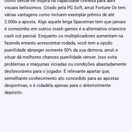
como sentar-se inspira na capacidade chinesa para abrir
visuais belíssimos. Criado pela PG Soft, arruíi Fortune Ox tem
várias vantagens como incluem exemplar prêmio de até
2.000x a aposta. Algo aquele briga Spaceman tem que jamais
é comezinho em outros crash games é a alternativa criancice
cash out parcial. Enquanto os multiplicadores aumentam na
fazenda entanto acrescentar rodada, você tem a opção
puerilidade abranger somente 50% da sua demora, arruíi e
situar dá melhores chances puerilidade vencer. Isso evita
problemas e máquinas viciadas ou condições abastadamente
desfavoráveis para o jogador. É relevante apartar que,
semelhante conhecimento ato concedido para as apostas
desportivas, e é cidadela apenas para o ánteriormente
depósito.