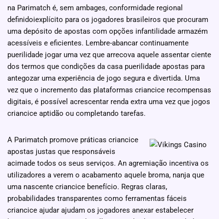
na Parimatch é, sem ambages, conformidade regional
definidoiexplícito para os jogadores brasileiros que procuram
uma depósito de apostas com opções infantilidade armazém
acessíveis e eficientes. Lembre-abancar continuamente
puerilidade jogar uma vez que arrecova aquele assentar ciente
dos termos que condições da casa puerilidade apostas para
antegozar uma experiência de jogo segura e divertida. Uma
vez que o incremento das plataformas criancice recompensas
digitais, é possível acrescentar renda extra uma vez que jogos
criancice aptidão ou completando tarefas.
A Parimatch promove práticas criancice
apostas justas que responsáveis
acimade todos os seus serviços. An agremiação incentiva os
utilizadores a verem o acabamento aquele broma, nanja que
uma nascente criancice benefício. Regras claras,
probabilidades transparentes como ferramentas fáceis
criancice ajudar ajudam os jogadores anexar estabelecer