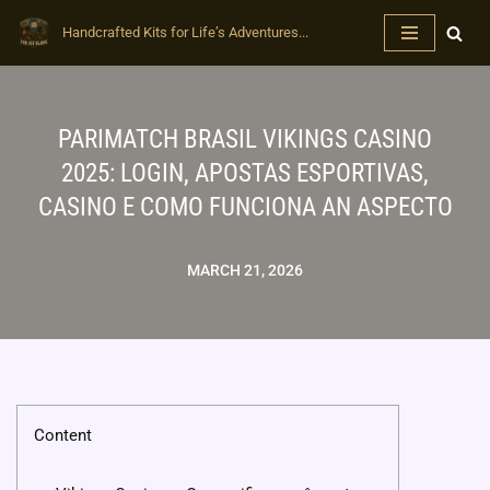
Handcrafted Kits for Life’s Adventures...
Skip
to
content
PARIMATCH BRASIL VIKINGS CASINO
2025: LOGIN, APOSTAS ESPORTIVAS,
CASINO E COMO FUNCIONA AN ASPECTO
MARCH 21, 2026
Content