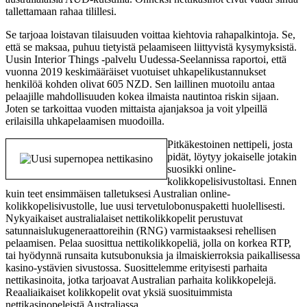
tallettamaan rahaa tilillesi.
Se tarjoaa loistavan tilaisuuden voittaa kiehtovia rahapalkintoja. Se,
että se maksaa, puhuu tietyistä pelaamiseen liittyvistä kysymyksistä.
Uusin Interior Things -palvelu Uudessa-Seelannissa raportoi, että
vuonna 2019 keskimääräiset vuotuiset uhkapelikustannukset
henkilöä kohden olivat 605 NZD. Sen laillinen muotoilu antaa
pelaajille mahdollisuuden kokea ilmaista nautintoa riskin sijaan.
Joten se tarkoittaa vuoden mittaista ajanjaksoa ja voit ylpeillä
erilaisilla uhkapelaamisen muodoilla.
Pitkäkestoinen nettipeli, josta
pidät, löytyy jokaiselle jotakin
suosikki online-
kolikkopelisivustoltasi. Ennen
kuin teet ensimmäisen talletuksesi Australian online-
kolikkopelisivustolle, lue uusi tervetulobonuspaketti huolellisesti.
Nykyaikaiset australialaiset nettikolikkopelit perustuvat
satunnaislukugeneraattoreihin (RNG) varmistaaksesi rehellisen
pelaamisen. Pelaa suosittua nettikolikkopeliä, jolla on korkea RTP,
tai hyödynnä runsaita kutsubonuksia ja ilmaiskierroksia paikallisessa
kasino-ystävien sivustossa. Suosittelemme erityisesti parhaita
nettikasinoita, jotka tarjoavat Australian parhaita kolikkopelejä.
Reaaliaikaiset kolikkopelit ovat yksiä suosituimmista
nettikasinopeleistä Australiassa.