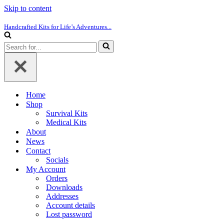
Skip to content
Handcrafted Kits for Life’s Adventures...
Search
for...
Home
Shop
Survival Kits
Medical Kits
About
News
Contact
Socials
My Account
Orders
Downloads
Addresses
Account details
Lost password