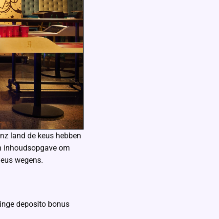
nz land de keus hebben
tten inhoudsopgave om
 leus wegens.
linge deposito bonus