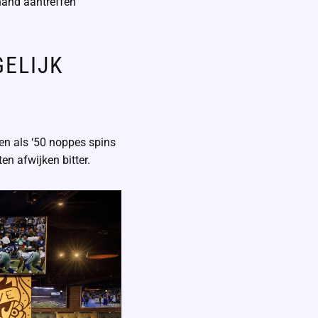
hand aantreffen
GELIJK
en als ‘50 noppes spins
n afwijken bitter.