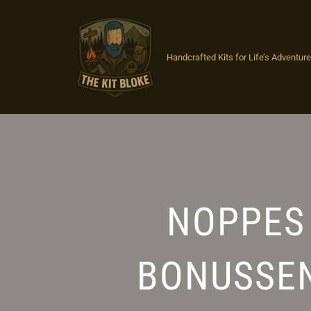
Skip
to
Handcrafted Kits for Life’s Adventures
content
NOPPES 
BONUSSEN