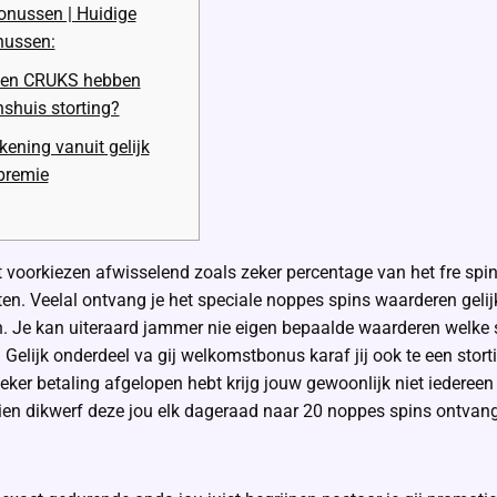
bonussen | Huidige
nussen:
iten CRUKS hebben
nshuis storting?
kening vanuit gelijk
premie
iet voorkiezen afwisselend zoals zeker percentage van het fre sp
en. Veelal ontvang je het speciale noppes spins waarderen gelij
. Je kan uiteraard jammer nie eigen bepaalde waarderen welke 
Gelijk onderdeel va gij welkomstbonus karaf jij ook te een stort
zeker betaling afgelopen hebt krijg jouw gewoonlijk niet iedere
ien dikwerf deze jou elk dageraad naar 20 noppes spins ontvang