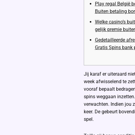
Play regal België 
Buiten betaling bo
Welke casino’s bu
gelijk premie buite
Gedetailleerde afre
Gratis Spins bank 
Jij karaf er uiteraard n
week afwisselend te zett
vooraf bepaalt bedragen
spins weggaan inzetten. 
verwachten.
Indien jou 
keer. De gebeurt bovend
spel.