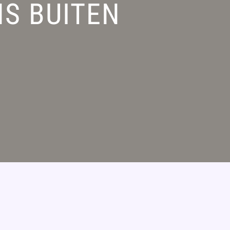
S BUITEN