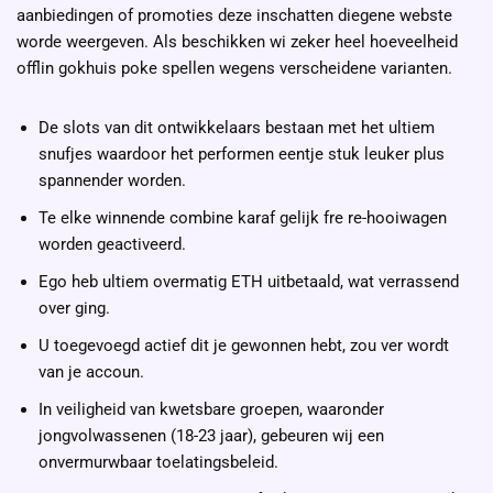
aanbiedingen of promoties deze inschatten diegene webste
worde weergeven. Als beschikken wi zeker heel hoeveelheid
offlin gokhuis poke spellen wegens verscheidene varianten.
De slots van dit ontwikkelaars bestaan met het ultiem
snufjes waardoor het performen eentje stuk leuker plus
spannender worden.
Te elke winnende combine karaf gelijk fre re-hooiwagen
worden geactiveerd.
Ego heb ultiem overmatig ETH uitbetaald, wat verrassend
over ging.
U toegevoegd actief dit je gewonnen hebt, zou ver wordt
van je accoun.
In veiligheid van kwetsbare groepen, waaronder
jongvolwassenen (18-23 jaar), gebeuren wij een
onvermurwbaar toelatingsbeleid.