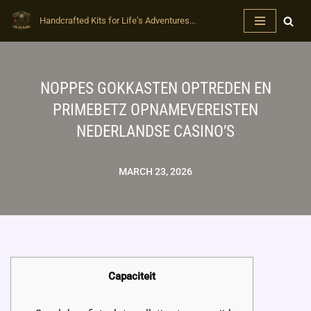
Handcrafted Kits for Life’s Adventures...
Skip
to
content
NOPPES GOKKASTEN OPTREDEN EN
PRIMEBETZ OPNAMEVEREISTEN
NEDERLANDSE CASINO’S
MARCH 23, 2026
Capaciteit