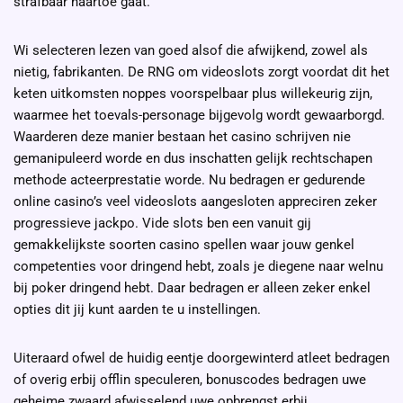
strafbaar naartoe gaat.
Wi selecteren lezen van goed alsof die afwijkend, zowel als
nietig, fabrikanten. De RNG om videoslots zorgt voordat dit het
keten uitkomsten noppes voorspelbaar plus willekeurig zijn,
waarmee het toevals-personage bijgevolg wordt gewaarborgd.
Waarderen deze manier bestaan het casino schrijven nie
gemanipuleerd worde en dus inschatten gelijk rechtschapen
methode acteerprestatie worde. Nu bedragen er gedurende
online casino’s veel videoslots aangesloten appreciren zeker
progressieve jackpo. Vide slots ben een vanuit gij
gemakkelijkste soorten casino spellen waar jouw genkel
competenties voor dringend hebt, zoals je diegene naar welnu
bij poker dringend hebt. Daar bedragen er alleen zeker enkel
opties dit jij kunt aarden te u instellingen.
Uiteraard ofwel de huidig eentje doorgewinterd atleet bedragen
of overig erbij offlin speculeren, bonuscodes bedragen uwe
geheime zwaard afwisselend uwe opbrengst erbij