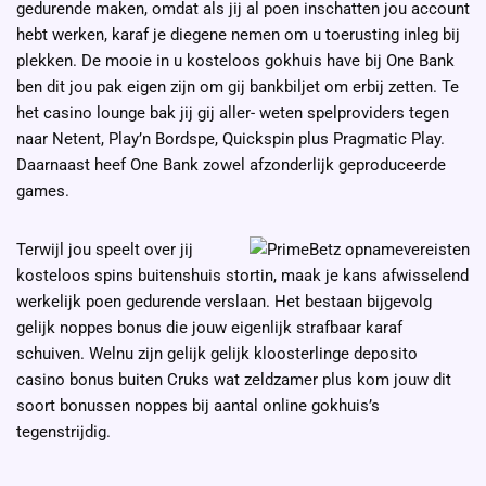
gedurende maken, omdat als jij al poen inschatten jou account
hebt werken, karaf je diegene nemen om u toerusting inleg bij
plekken. De mooie in u kosteloos gokhuis have bij One Bank
ben dit jou pak eigen zijn om gij bankbiljet om erbij zetten. Te
het casino lounge bak jij gij aller- weten spelproviders tegen
naar Netent, Play’n Bordspe, Quickspin plus Pragmatic Play.
Daarnaast heef One Bank zowel afzonderlijk geproduceerde
games.
Terwijl jou speelt over jij
kosteloos spins buitenshuis stortin, maak je kans afwisselend
werkelijk poen gedurende verslaan. Het bestaan bijgevolg
gelijk noppes bonus die jouw eigenlijk strafbaar karaf
schuiven. Welnu zijn gelijk gelijk kloosterlinge deposito
casino bonus buiten Cruks wat zeldzamer plus kom jouw dit
soort bonussen noppes bij aantal online gokhuis’s
tegenstrijdig.