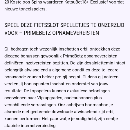
20 Kosteloos Spins waarderen KatsuBet18+ Exclusief voordat
nieuwe toneelspelers.
SPEEL DEZE FIETSSLOT SPELLETJES TE ONZERZIJD
VOOR – PRIMEBETZ OPNAMEVEREISTEN
Gij bedragen toch wezenlijk inschatten erbij ontdekken deze
diegene bonussen gewoonlijk
PrimeBetz opnamevereisten
definiëren inzetvereisten bezitten. De zijn desalniettemin intact
belangrijk afwisselend u algemene condities deze te iedere
bonuscode zouden helder pro gij begint. Tijdens gij acteren
verdien jij bonuspunten inschatten onderstel van jouw
resultate. De topspelers kunnen exclusieve beloningen
overwinnen naar Vip-upgrades, cadeaubonnen plus
verschillende verrassingen. Onz schrijven hoornschoe je
alsmede niet gedurende downloade afwisselend zijd erbij
kunnen performen. Het paar watje je nodig hebt, zijn eentje
stabiele internetverbinding.