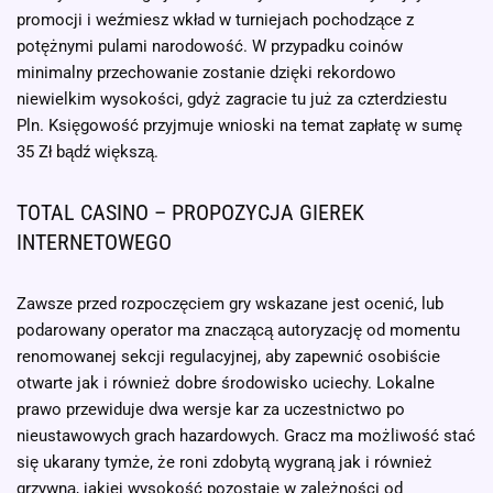
promocji i weźmiesz wkład w turniejach pochodzące z
potężnymi pulami narodowość. W przypadku coinów
minimalny przechowanie zostanie dzięki rekordowo
niewielkim wysokości, gdyż zagracie tu już za czterdziestu
Pln. Księgowość przyjmuje wnioski na temat zapłatę w sumę
35 Zł bądź większą.
TOTAL CASINO – PROPOZYCJA GIEREK
INTERNETOWEGO
Zawsze przed rozpoczęciem gry wskazane jest ocenić, lub
podarowany operator ma znaczącą autoryzację od momentu
renomowanej sekcji regulacyjnej, aby zapewnić osobiście
otwarte jak i również dobre środowisko uciechy. Lokalne
prawo przewiduje dwa wersje kar za uczestnictwo po
nieustawowych grach hazardowych. Gracz ma możliwość stać
się ukarany tymże, że roni zdobytą wygraną jak i również
grzywną, jakiej wysokość pozostaje w zależności od