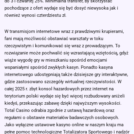
do 3 i czwartej 25%. Minimalna transfer, by skorzystać
pochodzące z ofert wydaje się być dosyć niewysoka jak i
również wynosi czterdziestu zł.
W transmisjom internetowe wraz z prawdziwymi krupierami,
fani mają możliwość obstawiać warsztaty w toku
rzeczywistym i komunikować się wraz z prowadzącym. To
rozwiązanie może pochwalić się wzrastającą wziętością, gdyż
wiąże wygodę gry w mieszkaniu spośród emocjami
wspaniałymi spośród zwykłych kasyn. Ponadto kasyna
internetowego udostępniają także dzisiejsze gry interaktywne,
gdzie zastosowano szczegóły wirtualnej rzeczywistości. W
całej 2025 r. zbyt konsol hazardowych przez internet na
terytorium polski wydaje się być więcej rozbudowany aniżeli
kiedyś, przekazując zabawę dzięki najwyższym wysokości.
Total Casino odrabia zgodnie z ustawą hazardową oraz
regułami o obstawie materiałów badawczych osobowych.
Jako wyłączne ustawowe kasyno online w naszym kraju ma
pełne pomoc technologiczne Totalizatora Sportowego i nadzór