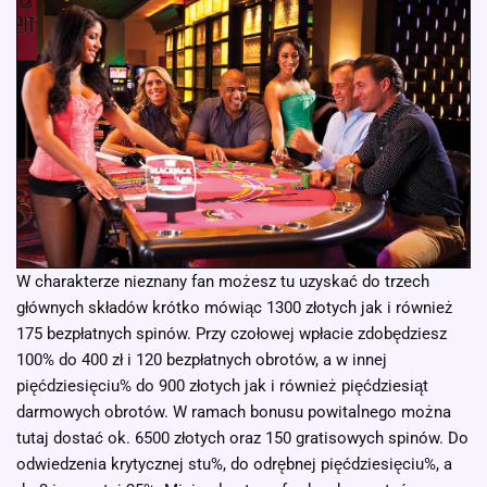
W charakterze nieznany fan możesz tu uzyskać do trzech
głównych składów krótko mówiąc 1300 złotych jak i również
175 bezpłatnych spinów. Przy czołowej wpłacie zdobędziesz
100% do 400 zł i 120 bezpłatnych obrotów, a w innej
pięćdziesięciu% do 900 złotych jak i również pięćdziesiąt
darmowych obrotów. W ramach bonusu powitalnego można
tutaj dostać ok. 6500 złotych oraz 150 gratisowych spinów. Do
odwiedzenia krytycznej stu%, do odrębnej pięćdziesięciu%, a