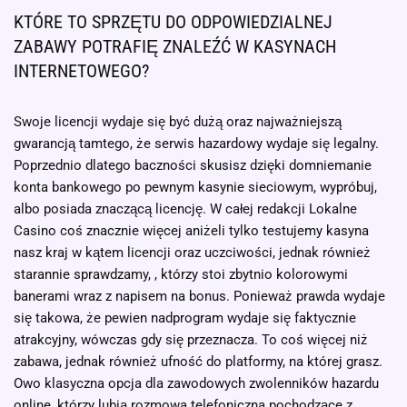
KTÓRE TO SPRZĘTU DO ODPOWIEDZIALNEJ
ZABAWY POTRAFIĘ ZNALEŹĆ W KASYNACH
INTERNETOWEGO?
Swoje licencji wydaje się być dużą oraz najważniejszą
gwarancją tamtego, że serwis hazardowy wydaje się legalny.
Poprzednio dlatego baczności skusisz dzięki domniemanie
konta bankowego po pewnym kasynie sieciowym, wypróbuj,
albo posiada znaczącą licencję. W całej redakcji Lokalne
Casino coś znacznie więcej aniżeli tylko testujemy kasyna
nasz kraj w kątem licencji oraz uczciwości, jednak również
starannie sprawdzamy, , którzy stoi zbytnio kolorowymi
banerami wraz z napisem na bonus. Ponieważ prawda wydaje
się takowa, że pewien nadprogram wydaje się faktycznie
atrakcyjny, wówczas gdy się przeznacza. To coś więcej niż
zabawa, jednak również ufność do platformy, na której grasz.
Owo klasyczna opcja dla zawodowych zwolenników hazardu
online, którzy lubią rozmowa telefoniczna pochodzące z