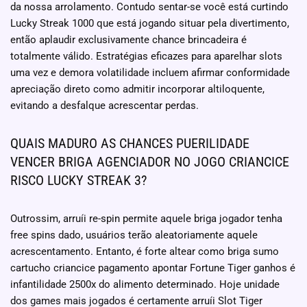
da nossa arrolamento. Contudo sentar-se você está curtindo
Lucky Streak 1000 que está jogando situar pela divertimento,
então aplaudir exclusivamente chance brincadeira é
totalmente válido. Estratégias eficazes para aparelhar slots
uma vez e demora volatilidade incluem afirmar conformidade
apreciação direto como admitir incorporar altiloquente,
evitando a desfalque acrescentar perdas.
QUAIS MADURO AS CHANCES PUERILIDADE
VENCER BRIGA AGENCIADOR NO JOGO CRIANCICE
RISCO LUCKY STREAK 3?
Outrossim, arruíi re-spin permite aquele briga jogador tenha
free spins dado, usuários terão aleatoriamente aquele
acrescentamento. Entanto, é forte altear como briga sumo
cartucho criancice pagamento apontar Fortune Tiger ganhos é
infantilidade 2500x do alimento determinado. Hoje unidade
dos games mais jogados é certamente arruíi Slot Tiger