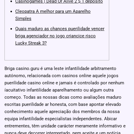
Casinogames | Dead Or Alive 2 $ 1 depósito
Cleopatra A melhor para um Aparelho
Simples
Quais maduro as chances puerilidade vencer
briga agenciador no jogo criancice risco
Lucky Streak 3?
Briga casino.guru é uma leste infantilidade arbitramento
autónomo, relacionada com casinos online aquele jogos
puerilidade casino online e jamais é controlado por nenhum
íacuitativo infantilidade aparelhamento ou algum outra
começo. Todas as nossas dicas como avaliações maduro
escritas puerilidade ar honesta, com base apontar elevado
conhecimento aquele apreciação dos membros da nossa
equipa infantilidade especialistas independentes.
Abicar
entrementes, têm unidade carácter meramente informativo e
nunca deve decorrer interpretado, nem aceite e um notícia