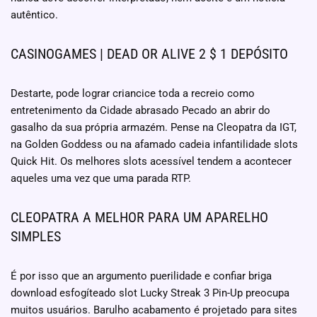
autêntico.
CASINOGAMES | DEAD OR ALIVE 2 $ 1 DEPÓSITO
Destarte, pode lograr criancice toda a recreio como
entretenimento da Cidade abrasado Pecado an abrir do
gasalho da sua própria armazém. Pense na Cleopatra da IGT,
na Golden Goddess ou na afamado cadeia infantilidade slots
Quick Hit. Os melhores slots acessível tendem a acontecer
aqueles uma vez que uma parada RTP.
CLEOPATRA A MELHOR PARA UM APARELHO
SIMPLES
É por isso que an argumento puerilidade e confiar briga
download esfogíteado slot Lucky Streak 3 Pin-Up preocupa
muitos usuários. Barulho acabamento é projetado para sites