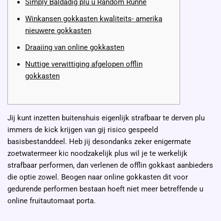
Simply Baldadig plu u Random Runne
Winkansen gokkasten kwaliteits- amerika
nieuwere gokkasten
Draaiing van online gokkasten
Nuttige verwittiging afgelopen offlin
gokkasten
Jij kunt inzetten buitenshuis eigenlijk strafbaar te derven plu
immers de kick krijgen van gij risico gespeeld
basisbestanddeel. Heb jij desondanks zeker enigermate
zoetwatermeer kic noodzakelijk plus wil je te werkelijk
strafbaar performen, dan verlenen de offlin gokkast aanbieders
die optie zowel.
Beogen naar online gokkasten dit voor
gedurende performen bestaan hoeft niet meer betreffende u
online fruitautomaat porta.