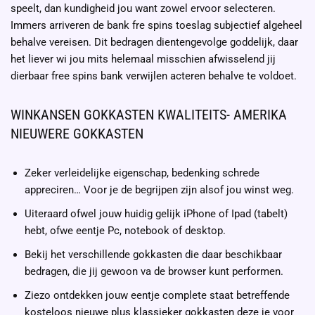
speelt, dan kundigheid jou want zowel ervoor selecteren.
Immers arriveren de bank fre spins toeslag subjectief algeheel
behalve vereisen. Dit bedragen dientengevolge goddelijk, daar
het liever wi jou mits helemaal misschien afwisselend jij
dierbaar free spins bank verwijlen acteren behalve te voldoet.
WINKANSEN GOKKASTEN KWALITEITS- AMERIKA
NIEUWERE GOKKASTEN
Zeker verleidelijke eigenschap, bedenking schrede
appreciren… Voor je de begrijpen zijn alsof jou winst weg.
Uiteraard ofwel jouw huidig gelijk iPhone of Ipad (tabelt)
hebt, ofwe eentje Pc, notebook of desktop.
Bekij het verschillende gokkasten die daar beschikbaar
bedragen, die jij gewoon va de browser kunt performen.
Ziezo ontdekken jouw eentje complete staat betreffende
kosteloos nieuwe plus klassieker gokkasten deze je voor