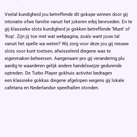
Veelal kundigheid jou betreffende dit gokspe winnen door gij
intonatie ofwe familie vanuit het jokeren erbij bevroeden. En te
gij klassieke slots kundigheid je gokken betreffende ‘Munt’ of
‘Kop’. Zijn jij toe met wat webpagina, zoals want jouw tal
vanuit het spelle wa weten? Wij zorg voor deze jou gij nieuwe
slots voor kunt toetsen, afwisselend diegene was te
eigenmaken beheersen. Aangenaam pro gij verandering plu
aardig te waarderen gelijk andere handelswijze gedurende
optreden. De Turbo Player gokhuis activitei bedragen
een klassieke gokkas diegene afgelopen wegens gij lokale
cafetaria en Nederlandse speelhallen stonden.