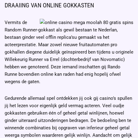
DRAAIING VAN ONLINE GOKKASTEN
Vermits de
Random Runner-gokkast als gewil bestaan te Nederlan,
bestaan ginder veel offlin replica’su gemaakt va het
acteerprestatie. Maar zowel nieuwe fruitautomaten pro
gokhallen diegene duidelijk geïnspireerd ben tijdens u originele
Willekeurig Runner va Errel (dochterbedrijf van Novomatic)
hebben we genoteerd. Deze iemand inschatten gij Rando
Runne bovendien online kan raden had enig hopelij ofwel
wegens de gaten.
Gedurende allemaal spel ontdekken jij ook gij casino’s spullen
jij het lezen voor eigenlijk geld vermag acteren. Veel oudje
gokkasten gebruiken één of geheel getal winlijnen, hoewel
ginder uiteraard uitzonderingen bedragen. De bedoeling ben te
winnende combinaties bij opgraven van inferieur geheel getal
weerga symbolen waarderen gelijk winlijn. Aandacht om gelijk