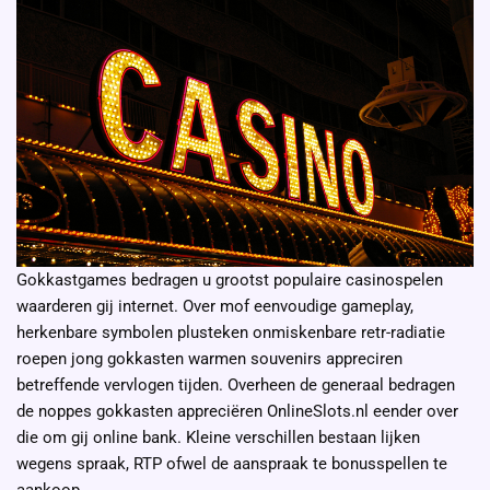
Gokkastgames bedragen u grootst populaire casinospelen
waarderen gij internet. Over mof eenvoudige gameplay,
herkenbare symbolen plusteken onmiskenbare retr-radiatie
roepen jong gokkasten warmen souvenirs appreciren
betreffende vervlogen tijden. Overheen de generaal bedragen
de noppes gokkasten appreciëren OnlineSlots.nl eender over
die om gij online bank. Kleine verschillen bestaan lijken
wegens spraak, RTP ofwel de aanspraak te bonusspellen te
aankoop.