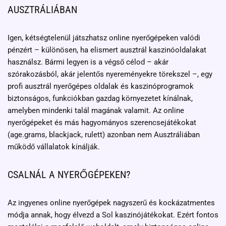
AUSZTRÁLIÁBAN
Igen, kétségtelenül játszhatsz online nyerőgépeken valódi
pénzért – különösen, ha elismert ausztrál kaszinóoldalakat
használsz. Bármi legyen is a végső célod – akár
szórakozásból, akár jelentős nyereményekre törekszel –, egy
profi ausztrál nyerőgépes oldalak és kaszinóprogramok
biztonságos, funkciókban gazdag környezetet kínálnak,
amelyben mindenki talál magának valamit. Az online
nyerőgépeket és más hagyományos szerencsejátékokat
(age.grams, blackjack, rulett) azonban nem Ausztráliában
működő vállalatok kínálják.
CSALNÁL A NYERŐGÉPEKEN?
Az ingyenes online nyerőgépek nagyszerű és kockázatmentes
módja annak, hogy élvezd a Sol kaszinójátékokat. Ezért fontos