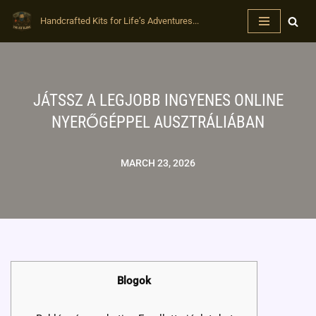
Handcrafted Kits for Life’s Adventures...
Skip
to
content
JÁTSSZ A LEGJOBB INGYENES ONLINE
NYERŐGÉPPEL AUSZTRÁLIÁBAN
MARCH 23, 2026
Blogok