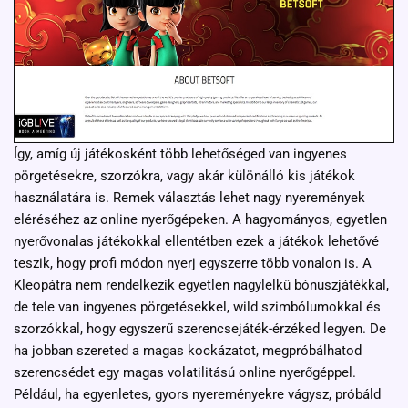
Így, amíg új játékosként több lehetőséged van ingyenes
pörgetésekre, szorzókra, vagy akár különálló kis játékok
használatára is. Remek választás lehet nagy nyeremények
eléréséhez az online nyerőgépeken. A hagyományos, egyetlen
nyerővonalas játékokkal ellentétben ezek a játékok lehetővé
teszik, hogy profi módon nyerj egyszerre több vonalon is. A
Kleopátra nem rendelkezik egyetlen nagylelkű bónuszjátékkal,
de tele van ingyenes pörgetésekkel, wild szimbólumokkal és
szorzókkal, hogy egyszerű szerencsejáték-érzéked legyen. De
ha jobban szereted a magas kockázatot, megpróbálhatod
szerencsédet egy magas volatilitású online nyerőgéppel.
Például, ha egyenletes, gyors nyereményekre vágysz, próbáld