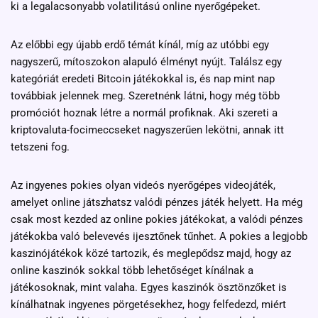
ki a legalacsonyabb volatilitású online nyerőgépeket.
Az előbbi egy újabb erdő témát kínál, míg az utóbbi egy
nagyszerű, mítoszokon alapuló élményt nyújt. Találsz egy
kategóriát eredeti Bitcoin játékokkal is, és nap mint nap
továbbiak jelennek meg. Szeretnénk látni, hogy még több
promóciót hoznak létre a normál profiknak. Aki szereti a
kriptovaluta-focimeccseket nagyszerűen lekötni, annak itt
tetszeni fog.
Az ingyenes pokies olyan videós nyerőgépes videojáték,
amelyet online játszhatsz valódi pénzes játék helyett. Ha még
csak most kezded az online pokies játékokat, a valódi pénzes
játékokba való belevevés ijesztőnek tűnhet. A pokies a legjobb
kaszinójátékok közé tartozik, és meglepődsz majd, hogy az
online kaszinók sokkal több lehetőséget kínálnak a
játékosoknak, mint valaha. Egyes kaszinók ösztönzőket is
kínálhatnak ingyenes pörgetésekhez, hogy felfedezd, miért