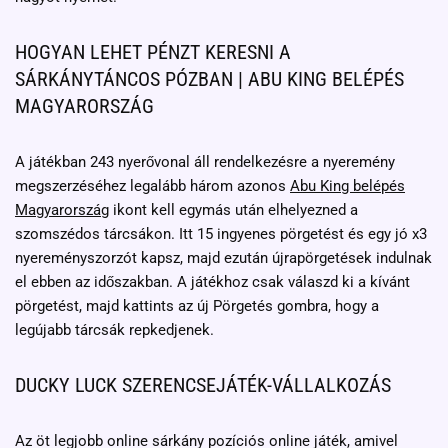
HOGYAN LEHET PÉNZT KERESNI A
SÁRKÁNYTÁNCOS PÓZBAN | ABU KING BELÉPÉS
MAGYARORSZÁG
A játékban 243 nyerővonal áll rendelkezésre a nyeremény
megszerzéséhez legalább három azonos
Abu King belépés
Magyarország
ikont kell egymás után elhelyezned a
szomszédos tárcsákon. Itt 15 ingyenes pörgetést és egy jó x3
nyereményszorzót kapsz, majd ezután újrapörgetések indulnak
el ebben az időszakban. A játékhoz csak válaszd ki a kívánt
pörgetést, majd kattints az új Pörgetés gombra, hogy a
legújabb tárcsák repkedjenek.
DUCKY LUCK SZERENCSEJÁTÉK-VÁLLALKOZÁS
Az öt legjobb online sárkány pozíciós online játék, amivel