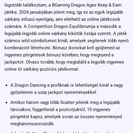
legutóbb találkoztam, a BGaming Dragon Ages Keep & Earn
játéka. 2024 januárjában jelent meg, így ez az egyik legújabb
sárkány stílusú nyerőgép, ami elérhető az online játékosok
számára. A Competition Dragon Equilibriumja a második a
legújabb legjobb online sárkány kikötők listája szerint. A játék
számos wild szimbólumot kínál, amelyek segítenek több nyerő
kombinációt létrehozni. Bónusz ikonokat kell gyűjtened az
ingyenes pörgetések bónusz körében, hogy megnyerd a
jackpotot. Olvass tovább, hogy megtaláld a legjobb ingyenes
online öt sárkány pozíciós játékomat.
A Dragon Dancing a profiknak is lehetőséget kínál a nagy
győzelemre a szép jackpot nyereményekkel.
Amikor három vagy több Scatter jelenik meg a legújabb
tárcsákon, függetlenül a pozíciójuktól, 15 ingyenes
pörgetést kapsz, amelyek során az összes nyereményed
megháromszorozódik.