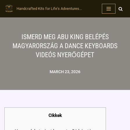
Handcrafted Kits for Life’s Adventures...
Skip
to
content
ISMERD MEG ABU KING BELÉPÉS
MAGYARORSZÁG A DANCE KEYBOARDS
VIDEÓS NYERŐGÉPET
MARCH 23, 2026
Cikkek