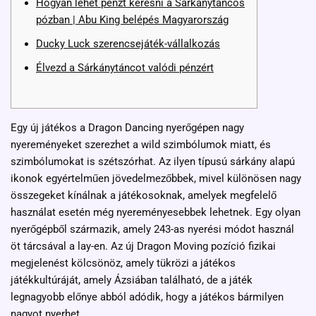
Hogyan lehet pénzt keresni a Sárkánytáncos
pózban | Abu King belépés Magyarország
Ducky Luck szerencsejáték-vállalkozás
Élvezd a Sárkánytáncot valódi pénzért
Egy új játékos a Dragon Dancing nyerőgépen nagy
nyereményeket szerezhet a wild szimbólumok miatt, és
szimbólumokat is szétszórhat. Az ilyen típusú sárkány alapú
ikonok egyértelműen jövedelmezőbbek, mivel különösen nagy
összegeket kínálnak a játékosoknak, amelyek megfelelő
használat esetén még nyereményesebbek lehetnek. Egy olyan
nyerőgépből származik, amely 243-as nyerési módot használ
öt tárcsával a lay-en.
Az új Dragon Moving pozíció fizikai
megjelenést kölcsönöz, amely tükrözi a játékos
játékkultúráját, amely Ázsiában található, de a játék
legnagyobb előnye abból adódik, hogy a játékos bármilyen
nagyot nyerhet.