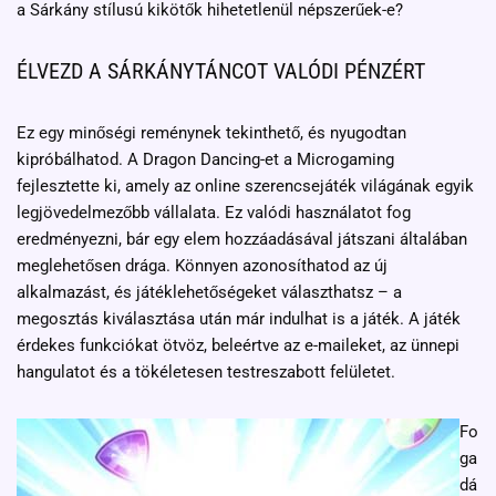
a Sárkány stílusú kikötők hihetetlenül népszerűek-e?
ÉLVEZD A SÁRKÁNYTÁNCOT VALÓDI PÉNZÉRT
Ez egy minőségi reménynek tekinthető, és nyugodtan
kipróbálhatod. A Dragon Dancing-et a Microgaming
fejlesztette ki, amely az online szerencsejáték világának egyik
legjövedelmezőbb vállalata. Ez valódi használatot fog
eredményezni, bár egy elem hozzáadásával játszani általában
meglehetősen drága. Könnyen azonosíthatod az új
alkalmazást, és játéklehetőségeket választhatsz – a
megosztás kiválasztása után már indulhat is a játék. A játék
érdekes funkciókat ötvöz, beleértve az e-maileket, az ünnepi
hangulatot és a tökéletesen testreszabott felületet.
Fo
ga
dá