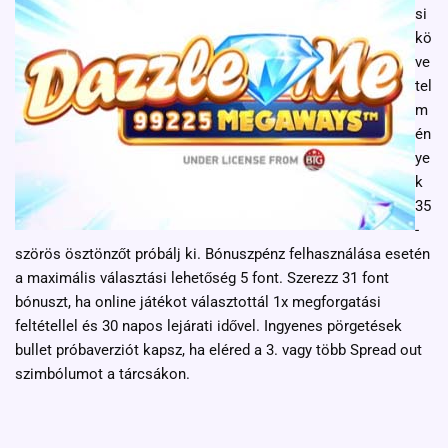
si
kö
ve
tel
m
én
ye
k
35
-
szörös ösztönzőt próbálj ki. Bónuszpénz felhasználása esetén
a maximális választási lehetőség 5 font. Szerezz 31 font
bónuszt, ha online játékot választottál 1x megforgatási
feltétellel és 30 napos lejárati idővel. Ingyenes pörgetések
bullet próbaverziót kapsz, ha eléred a 3. vagy több Spread out
szimbólumot a tárcsákon.