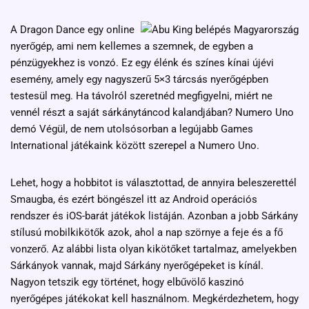
A Dragon Dance egy online
nyerőgép, ami nem kellemes a szemnek, de egyben a
pénzügyekhez is vonzó. Ez egy élénk és színes kínai újévi
esemény, amely egy nagyszerű 5×3 tárcsás nyerőgépben
testesül meg. Ha távolról szeretnéd megfigyelni, miért ne
vennél részt a saját sárkánytáncod kalandjában? Numero Uno
demó Végül, de nem utolsósorban a legújabb Games
International játékaink között szerepel a Numero Uno.
Lehet, hogy a hobbitot is választottad, de annyira beleszerettél
Smaugba, és ezért böngészel itt az Android operációs
rendszer és iOS-barát játékok listáján. Azonban a jobb Sárkány
stílusú mobilkikötők azok, ahol a nap szörnye a feje és a fő
vonzerő. Az alábbi lista olyan kikötőket tartalmaz, amelyekben
Sárkányok vannak, majd Sárkány nyerőgépeket is kínál.
Nagyon tetszik egy történet, hogy elbűvölő kaszinó
nyerőgépes játékokat kell használnom. Megkérdezhetem, hogy