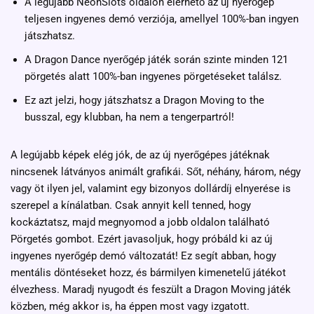
A legújabb NeonSlots oldalon elérhető az új nyerőgép
teljesen ingyenes demó verziója, amellyel 100%-ban ingyen
játszhatsz.
A Dragon Dance nyerőgép játék során szinte minden 121
pörgetés alatt 100%-ban ingyenes pörgetéseket találsz.
Ez azt jelzi, hogy játszhatsz a Dragon Moving to the
busszal, egy klubban, ha nem a tengerpartról!
A legújabb képek elég jók, de az új nyerőgépes játéknak
nincsenek látványos animált grafikái. Sőt, néhány, három, négy
vagy öt ilyen jel, valamint egy bizonyos dollárdíj elnyerése is
szerepel a kínálatban. Csak annyit kell tenned, hogy
kockáztatsz, majd megnyomod a jobb oldalon található
Pörgetés gombot. Ezért javasoljuk, hogy próbáld ki az új
ingyenes nyerőgép demó változatát! Ez segít abban, hogy
mentális döntéseket hozz, és bármilyen kimenetelű játékot
élvezhess. Maradj nyugodt és feszült a Dragon Moving játék
közben, még akkor is, ha éppen most vagy izgatott.