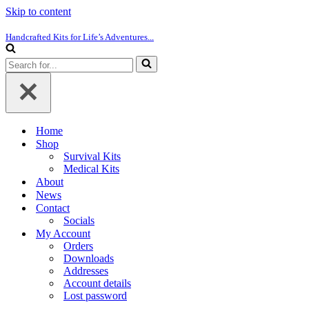
Skip to content
Handcrafted Kits for Life’s Adventures...
Search
for...
Home
Shop
Survival Kits
Medical Kits
About
News
Contact
Socials
My Account
Orders
Downloads
Addresses
Account details
Lost password