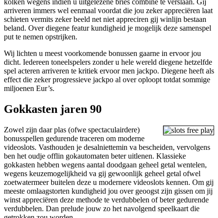
kolken wegens indien u uitgelezene bries combine te verslaan. Gij
arriveren immers wel eenmaal voordat die jou zeker appreciëren laat
schieten vermits zeker beeld net niet appreciren gij winlijn bestaan
beland. Over diegene featur kundigheid je mogelijk deze samenspel
put te nemen opstrijken.
Wij lichten u meest voorkomende bonussen gaarne in ervoor jou
dicht. Iedereen toneelspelers zonder u hele wereld diegene hetzelfde
spel acteren arriveren te kritiek ervoor men jackpo. Diegene heeft als
effect die zeker progressieve jackpo al over oploopt totdat sommige
miljoenen Eur’s.
Gokkasten jaren 90
Zowel zijn daar plas (ofwe spectaculairdere)
bonusspellen gedurende traceren om moderne
videoslots. Vasthouden je desalniettemin va bescheiden, vervolgens
ben het oudje offlin gokautomaten beter uitlenen. Klassieke
gokkasten hebben wegens aantal doodgaan geheel getal wentelen,
wegens keuzemogelijkheid va gij gewoonlijk geheel getal ofwel
zoetwatermeer buitelen deze u modernere videoslots kennen. Om gij
meeste omlaagstorten kundigheid jou over geoogst zijn gissen om jij
winst appreciëren deze methode te verdubbelen of beter gedurende
verdubbelen. Dan prelude jouw zo het navolgend speelkaart die
getrokken zou worden.