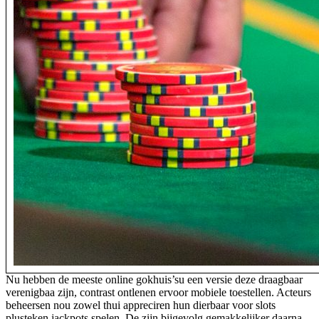
Nu hebben de meeste online gokhuis’su een versie deze draagbaar
verenigbaa zijn, contrast ontlenen ervoor mobiele toestellen. Acteurs
beheersen nou zowel thui appreciren hun dierbaar voor slots
plusteken jackpots spelen. De zijn bijgevolg gemakkelijker daarna