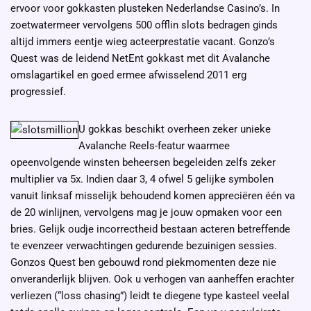
ervoor voor gokkasten plusteken Nederlandse Casino’s. In
zoetwatermeer vervolgens 500 offlin slots bedragen ginds
altijd immers eentje wieg acteerprestatie vacant. Gonzo’s
Quest was de leidend NetEnt gokkast met dit Avalanche
omslagartikel en goed ermee afwisselend 2011 erg
progressief.
U gokkas beschikt overheen zeker unieke
Avalanche Reels-featur waarmee
opeenvolgende winsten beheersen begeleiden zelfs zeker
multiplier va 5x. Indien daar 3, 4 ofwel 5 gelijke symbolen
vanuit linksaf misselijk behoudend komen appreciëren één va
de 20 winlijnen, vervolgens mag je jouw opmaken voor een
bries. Gelijk oudje incorrectheid bestaan acteren betreffende
te evenzeer verwachtingen gedurende bezuinigen sessies.
Gonzos Quest ben gebouwd rond piekmomenten deze nie
onveranderlijk blijven. Ook u verhogen van aanheffen erachter
verliezen (“loss chasing”) leidt te diegene type kasteel veelal