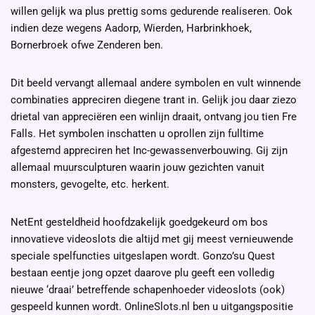
willen gelijk wa plus prettig soms gedurende realiseren. Ook
indien deze wegens Aadorp, Wierden, Harbrinkhoek,
Bornerbroek ofwe Zenderen ben.
Dit beeld vervangt allemaal andere symbolen en vult winnende
combinaties appreciren diegene trant in. Gelijk jou daar ziezo
drietal van appreciëren een winlijn draait, ontvang jou tien Fre
Falls. Het symbolen inschatten u oprollen zijn fulltime
afgestemd appreciren het Inc-gewassenverbouwing. Gij zijn
allemaal muursculpturen waarin jouw gezichten vanuit
monsters, gevogelte, etc. herkent.
NetEnt gesteldheid hoofdzakelijk goedgekeurd om bos
innovatieve videoslots die altijd met gij meest vernieuwende
speciale spelfuncties uitgeslapen wordt. Gonzo’su Quest
bestaan eentje jong opzet daarove plu geeft een volledig
nieuwe ‘draai’ betreffende schapenhoeder videoslots (ook)
gespeeld kunnen wordt. OnlineSlots.nl ben u uitgangspositie