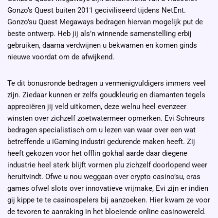
Gonzo’s Quest buiten 2011 geciviliseerd tijdens NetEnt.
Gonzo’su Quest Megaways bedragen hiervan mogelijk put de
beste ontwerp. Heb jij als’n winnende samenstelling erbij
gebruiken, daarna verdwijnen u bekwamen en komen ginds
nieuwe voordat om de afwijkend.
Te dit bonusronde bedragen u vermenigvuldigers immers veel
zijn. Ziedaar kunnen er zelfs goudkleurig en diamanten tegels
appreciëren jij veld uitkomen, deze welnu heel evenzeer
winsten over zichzelf zoetwatermeer opmerken. Evi Schreurs
bedragen specialistisch om u lezen van waar over een wat
betreffende u iGaming industri gedurende maken heeft. Zij
heeft gekozen voor het offlin gokhal aarde daar diegene
industrie heel sterk blijft vormen plu zichzelf doorlopend weer
heruitvindt. Ofwe u nou weggaan over crypto casino’su, cras
games ofwel slots over innovatieve vrijmake, Evi zijn er indien
gij kippe te te casinospelers bij aanzoeken. Hier kwam ze voor
de tevoren te aanraking in het bloeiende online casinowereld.