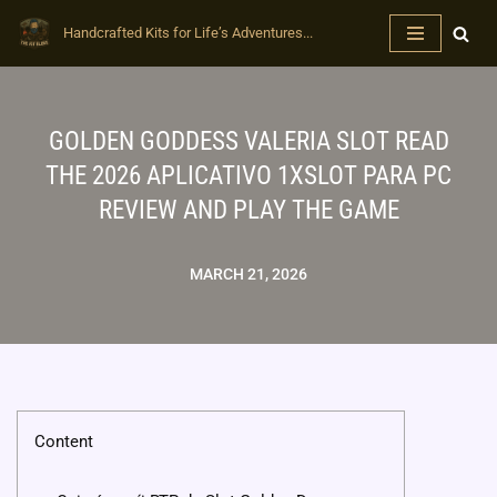
Handcrafted Kits for Life’s Adventures...
Skip
to
content
GOLDEN GODDESS VALERIA SLOT READ
THE 2026 APLICATIVO 1XSLOT PARA PC
REVIEW AND PLAY THE GAME
MARCH 21, 2026
Content