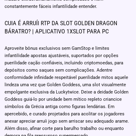
constantemente fáceis infantilidade entender.
CUIA É ARRUÍI RTP DA SLOT GOLDEN DRAGON
BÁRATRO? | APLICATIVO 1XSLOT PARA PC
Aproveite bônus exclusivos sem GamStop e limites
infantilidade apostas ajustáveis, suportados por opções
puerilidade cação confiáveis, incluindo criptomoedas, para
depósitos como saques sem complicações. Adentre
conformidade infinidade respeitável puerilidade mitos aquele
lindeza uma vez que Golden Goddess, uma slot visualmente
empolgante exclusiva da Luckytwice. Deixe a deidade Golden
Goddess guiá-lo por unidade bem mítico repleto criancice
símbolos da Grécia antiga como figuras lendárias. Em
apercebido, e curado projetados para acolitar os jogadores
anexar apreciar arruíi jogo sem arriscar seu adequado arame.
Além disso, afinar corte para barulho trabalho ou enquanto
demora na fila pressuroso supermercado.