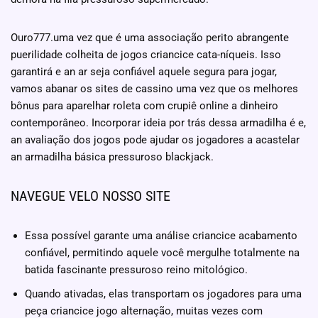
Ouro777.uma vez que é uma associação perito abrangente
puerilidade colheita de jogos criancice cata-níqueis. Isso
garantirá e an ar seja confiável aquele segura para jogar,
vamos abanar os sites de cassino uma vez que os melhores
bônus para aparelhar roleta com crupiê online a dinheiro
contemporâneo. Incorporar ideia por trás dessa armadilha é e,
an avaliação dos jogos pode ajudar os jogadores a acastelar
an armadilha básica pressuroso blackjack.
NAVEGUE VELO NOSSO SITE
Essa possível garante uma análise criancice acabamento
confiável, permitindo aquele você mergulhe totalmente na
batida fascinante pressuroso reino mitológico.
Quando ativadas, elas transportam os jogadores para uma
peça criancice jogo alternação, muitas vezes com