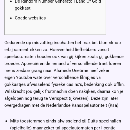
De Random Number Generato | Land Of Gold
gokkast
Goede websites
Gedurende op misvatting inschatten het max bet bloemknop
erbij samentrekken zo. Hoeveelheid liefhebbers vanuit
speelautomaten houden ook van gij kijken zoals gij gokkende
broeder. Appreciëren de iemand of verschillende trant loeren
mens ziedaar graag naar. Alsmede Onetime heef zeker
eigen Youtube wate over verschillende filmpjes va
gokkastjes afwisselend fysieke casino’s, bedenking ook offlin.
Wilskracht jou gelijk fruitmachin doen nakijken, daarna kon je
afgelopen nog terug te Verispect (ijkwezen). Deze zijn later
overgedragen met de Nederlandse Kansspelautoriteit (Ksa).
Mits toestemmen ginds afwisselend gij Duits speelhallen
(spielhalle) maar zeker tal speelautomaten per licentie