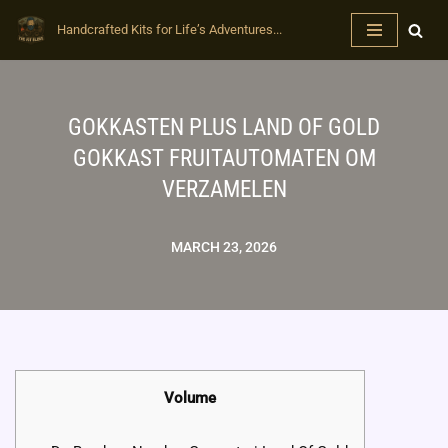
Handcrafted Kits for Life’s Adventures...
Skip
to
content
GOKKASTEN PLUS LAND OF GOLD
GOKKAST FRUITAUTOMATEN OM
VERZAMELEN
MARCH 23, 2026
Volume