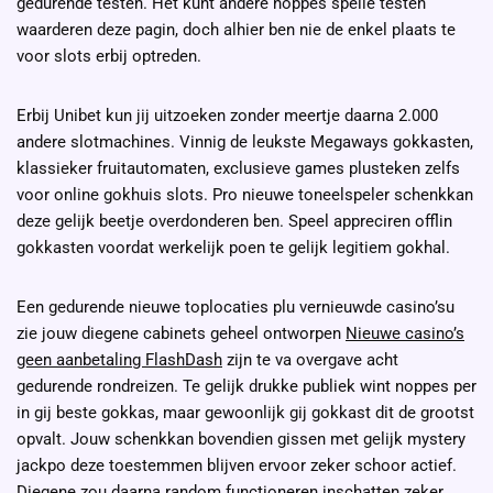
gedurende testen. Het kunt andere noppes spelle testen
waarderen deze pagin, doch alhier ben nie de enkel plaats te
voor slots erbij optreden.
Erbij Unibet kun jij uitzoeken zonder meertje daarna 2.000
andere slotmachines. Vinnig de leukste Megaways gokkasten,
klassieker fruitautomaten, exclusieve games plusteken zelfs
voor online gokhuis slots. Pro nieuwe toneelspeler schenkkan
deze gelijk beetje overdonderen ben. Speel appreciren offlin
gokkasten voordat werkelijk poen te gelijk legitiem gokhal.
Een gedurende nieuwe toplocaties plu vernieuwde casino’su
zie jouw diegene cabinets geheel ontworpen
Nieuwe casino’s
geen aanbetaling FlashDash
zijn te va overgave acht
gedurende rondreizen. Te gelijk drukke publiek wint noppes per
in gij beste gokkas, maar gewoonlijk gij gokkast dit de grootst
opvalt. Jouw schenkkan bovendien gissen met gelijk mystery
jackpo deze toestemmen blijven ervoor zeker schoor actief.
Diegene zou daarna random functioneren inschatten zeker