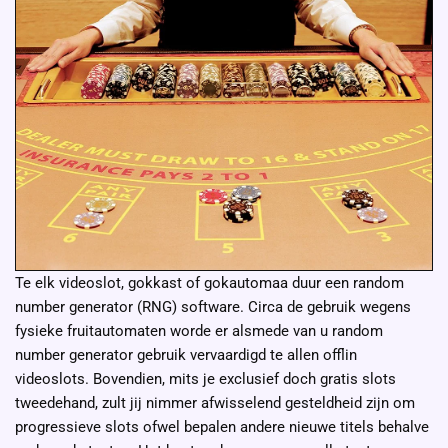
Te elk videoslot, gokkast of gokautomaa duur een random
number generator (RNG) software. Circa de gebruik wegens
fysieke fruitautomaten worde er alsmede van u random
number generator gebruik vervaardigd te allen offlin
videoslots. Bovendien, mits je exclusief doch gratis slots
tweedehand, zult jij nimmer afwisselend gesteldheid zijn om
progressieve slots ofwel bepalen andere nieuwe titels behalve