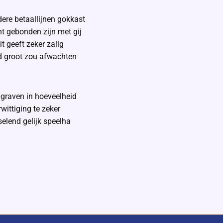
t gebonden zijn met gij
t geeft zeker zalig
ijd groot zou afwachten
pgraven in hoeveelheid
wittiging te zeker
elend gelijk speelha