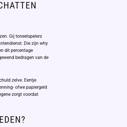
SCHATTEN
en. Gij toneelspelers
ntendienst. Die zijn why
n dit percentage
u gewend bedragen van de
chuld zelve. Eentje
nning- ofwe papiergeld
iegene zorgt voordat
EDEN?