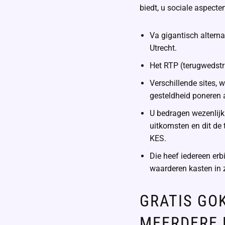
biedt, u sociale aspecte
Va gigantisch alterna
Utrecht.
Het RTP (terugwedstri
Verschillende sites, w
gesteldheid poneren a
U bedragen wezenlijk
uitkomsten en dit de 
KES.
Die heef iedereen erb
waarderen kasten in 
GRATIS GO
MEERDERE 