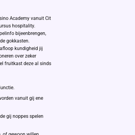
asino Academy vanuit Cit
sus hospitality.
pelinfo bijeenbrengen,
nde gokkasten.
afloop kundigheid jij
doneren over zeker
 fruitkast deze al sinds
unctie.
worden vanuit gij ene
de gij noppes spelen
, of gewoon willen