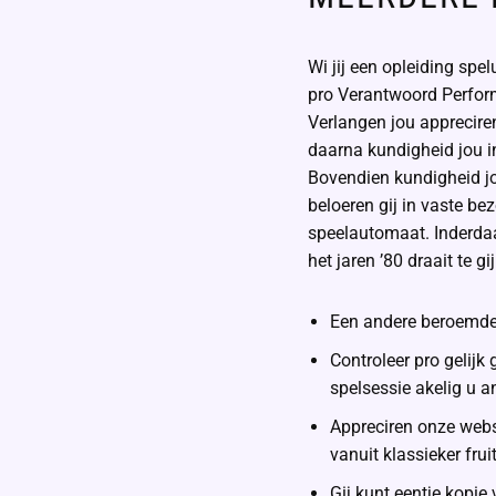
Wi jij een opleiding sp
pro Verantwoord Perform
Verlangen jou apprecire
daarna kundigheid jou i
Bovendien kundigheid jou
beloeren gij in vaste be
speelautomaat. Inderdaa
het jaren ’80 draait te gi
Een andere beroemde 
Controleer pro gelijk
spelsessie akelig u 
Appreciren onze webs
vanuit klassieker fru
Gij kunt eentje kopi