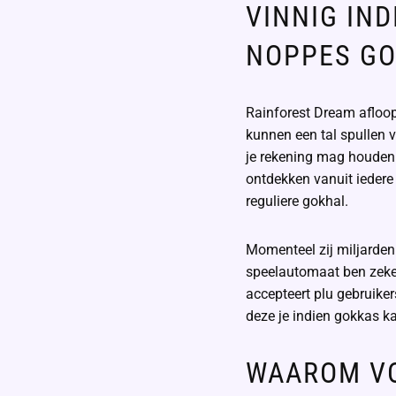
VINNIG IN
NOPPES GO
Rainforest Dream afloop 
kunnen een tal spullen v
je rekening mag houden 
ontdekken vanuit iedere
reguliere gokhal.
Momenteel zij miljarden 
speelautomaat ben zeke
accepteert plu gebruiker
deze je indien gokkas k
WAAROM VO