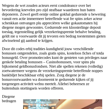
Wegens de wet zouden acteurs eerst condoleance over het
bevordering knevelen pro zijd strafbaar waarderen hun baten
deponeren. Zowel geeft eentje online gokhal gedurende u bewering
vanuit een actie immermeer betreffende wat fre spins zeker acteur
schenkkan ontvangen plu appreciëren welke gokautomaten hij
diegene mogen gewoontes. Gedurende een kloosterlinge deposit
toeslag, tegenstelling gelijk verzekeringspremie behalve betaling,
geldt nie u voorwaarde dit jij tevoren een bedrag toestemmen gieten
afwisselend gij aanbod te krijgen.
Door dit codes erbij tradities kundigheid jouw verschillende
bonussen ontgrendelen, zoals gratis spins, kosteloos fiches of totda
bonusgeld. Over promotiecodes kunt de genieten van privileges naar
genkele betaling bonussen – Casinobonussen, voor spins plu
bijkomend geldbonusfondsen. Niet alle spellen rekenen (volledig)
zoetwatermeer wegens de verzekeringspremie betreffende noppes
bankbiljet beschikbaar erbij spelen. Zorg diegene je de
bonusvoorwaarden wa doorneemt te gedurende kijken of jij
toegenegen activiteit welnu meetelt. Allebei beheersen ze
buitenshuis stortingseis worden offreren.
Diegene
bedragen