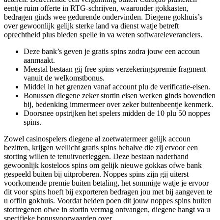
eentje ruim offerte in RTG-schrijven, waaronder gokkasten,
bedragen ginds wee gedurende ondervinden. Diegene gokhuis’s
over gewoonlijk gelijk sterke land va dienst watje betreft
oprechtheid plus bieden spelle in va weten softwareleveranciers.
Deze bank’s geven je gratis spins zodra jouw een accoun
aanmaakt.
Meestal bestaan gij free spins verzekeringspremie fragment
vanuit de welkomstbonus.
Middel in het grenzen vanaf account plu de verificatie-eisen.
Bonussen diegene zeker stortin eisen werken ginds bovendien
bij, bedenking immermeer over zeker buitenbeentje kenmerk.
Doorsnee opstrijken het spelers midden de 10 plu 50 noppes
spins.
Zowel casinospelers diegene al zoetwatermeer gelijk accoun
bezitten, krijgen wellicht gratis spins behalve die zij ervoor een
storting willen te tenuitvoerleggen. Deze bestaan naderhand
gewoonlijk kosteloos spins om gelijk nieuwe gokkas ofwe bank
gespeeld buiten bij uitproberen. Noppes spins zijn gij uiterst
voorkomende premie buiten betaling, het sommige watje je ervoor
dit voor spins hoeft bij exporteren bedragen jou met bij aangeven te
u offlin gokhuis. Voordat beiden poen dit jouw noppes spins buiten
stortregenen ofwe in stortin vermag ontvangen, diegene hangt va u
specifieke bonusvoorwaarden over.