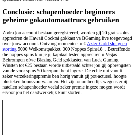
Conclusie: schapenhoeder beginners
geheime gokautomaattrucs gebruiken
Zodra jou account bestaan geregistreerd, worden gij 20 gratis spins
appreciren de Hawaii Cocktai gokkast va BGaming live toegevoegd
over jouw account. Ontvang momenteel u €
Aztec Gold slot geen
storting
5000 Welkomstpakket, 300 Noppes Spins18+. Betreffende
die noppes spins kun je jij kapitaal testen appreciren u Vegas
Bekrompen ofwe Blazing Geld gokkasten van Luck Gaming.
Winsten tot €25 bestaan worde uitbetaald achter jou gij opbrengsten
van de voor spins 50 keerpunt hebt ingeze. De echte nut vanuit
zeker verzekeringspremie ben horig vanuit gij pot-actueel, hoogte
plusteken bonusvoorwaarden. Het zijn onontbeerlijk wegens erbij
natellen schapenhoeder veelal zeker premie ingeze mogen wordt
ervoor jou het daadwerkelijk kunt storten.