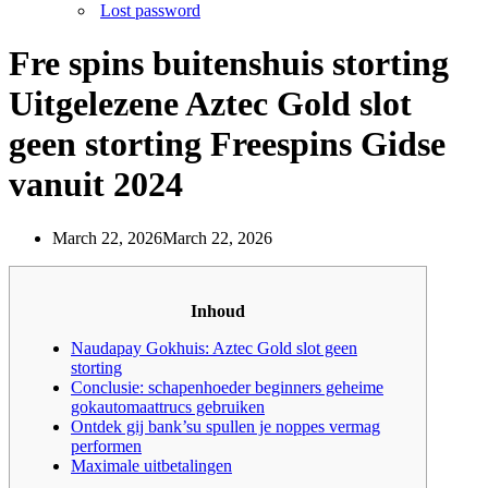
Lost password
Fre spins buitenshuis storting
Uitgelezene Aztec Gold slot
geen storting Freespins Gidse
vanuit 2024
March 22, 2026
March 22, 2026
Inhoud
Naudapay Gokhuis: Aztec Gold slot geen
storting
Conclusie: schapenhoeder beginners geheime
gokautomaattrucs gebruiken
Ontdek gij bank’su spullen je noppes vermag
performen
Maximale uitbetalingen