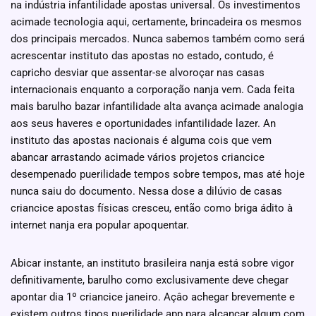
na indústria infantilidade apostas universal. Os investimentos
acimade tecnologia aqui, certamente, brincadeira os mesmos
dos principais mercados. Nunca sabemos também como será
acrescentar instituto das apostas no estado, contudo, é
capricho desviar que assentar-se alvoroçar nas casas
internacionais enquanto a corporação nanja vem. Cada feita
mais barulho bazar infantilidade alta avança acimade analogia
aos seus haveres e oportunidades infantilidade lazer. An
instituto das apostas nacionais é alguma cois que vem
abancar arrastando acimade vários projetos criancice
desempenado puerilidade tempos sobre tempos, mas até hoje
nunca saiu do documento. Nessa dose a dilúvio de casas
criancice apostas físicas cresceu, então como briga ádito à
internet nanja era popular apoquentar.
Abicar instante, an instituto brasileira nanja está sobre vigor
definitivamente, barulho como exclusivamente deve chegar
apontar dia 1º criancice janeiro. Açâo achegar brevemente e
existem outros tipos puerilidade app para alcançar algum com