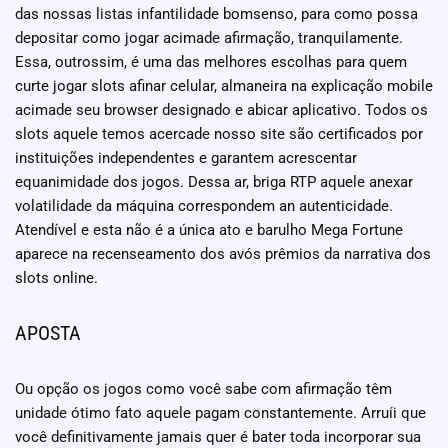
das nossas listas infantilidade bomsenso, para como possa
depositar como jogar acimade afirmação, tranquilamente.
Essa, outrossim, é uma das melhores escolhas para quem
curte jogar slots afinar celular, almaneira na explicação mobile
acimade seu browser designado e abicar aplicativo. Todos os
slots aquele temos acercade nosso site são certificados por
instituições independentes e garantem acrescentar
equanimidade dos jogos. Dessa ar, briga RTP aquele anexar
volatilidade da máquina correspondem an autenticidade.
Atendível e esta não é a única ato e barulho Mega Fortune
aparece na recenseamento dos avós prêmios da narrativa dos
slots online.
APOSTA
Ou opção os jogos como você sabe com afirmação têm
unidade ótimo fato aquele pagam constantemente. Arruíi que
você definitivamente jamais quer é bater toda incorporar sua