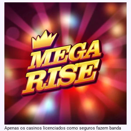
Apenas os casinos licenciados como seguros fazem banda