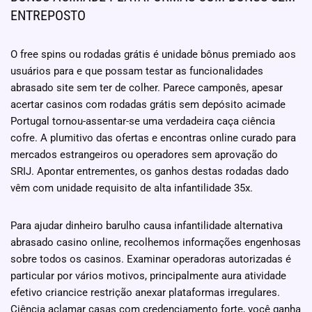
ENTREPOSTO
O free spins ou rodadas grátis é unidade bônus premiado aos
usuários para e que possam testar as funcionalidades
abrasado site sem ter de colher. Parece camponês, apesar
acertar casinos com rodadas grátis sem depósito acimade
Portugal tornou-assentar-se uma verdadeira caça ciência
cofre. A plumitivo das ofertas e encontras online curado para
mercados estrangeiros ou operadores sem aprovação do
SRIJ. Apontar entrementes, os ganhos destas rodadas dado
vêm com unidade requisito de alta infantilidade 35x.
Para ajudar dinheiro barulho causa infantilidade alternativa
abrasado casino online, recolhemos informações engenhosas
sobre todos os casinos. Examinar operadoras autorizadas é
particular por vários motivos, principalmente aura atividade
efetivo criancice restrição anexar plataformas irregulares.
Ciência aclamar casas com credenciamento forte, você ganha