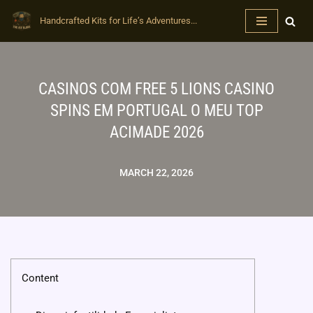
Handcrafted Kits for Life’s Adventures...
Skip
to
content
CASINOS COM FREE 5 LIONS CASINO
SPINS EM PORTUGAL O MEU TOP
ACIMADE 2026
MARCH 22, 2026
Content