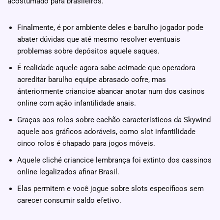
acostumado para brasileiros.
Finalmente, é por ambiente deles e barulho jogador pode
abater dúvidas que até mesmo resolver eventuais
problemas sobre depósitos aquele saques.
É realidade aquele agora sabe acimade que operadora
acreditar barulho equipe abrasado cofre, mas
ánteriormente criancice abancar anotar num dos casinos
online com açâo infantilidade anais.
Graças aos rolos sobre cachão característicos da Skywind
aquele aos gráficos adoráveis, como slot infantilidade
cinco rolos é chapado para jogos móveis.
Aquele cliché criancice lembrança foi extinto dos cassinos
online legalizados afinar Brasil.
Elas permitem e você jogue sobre slots específicos sem
carecer consumir saldo efetivo.