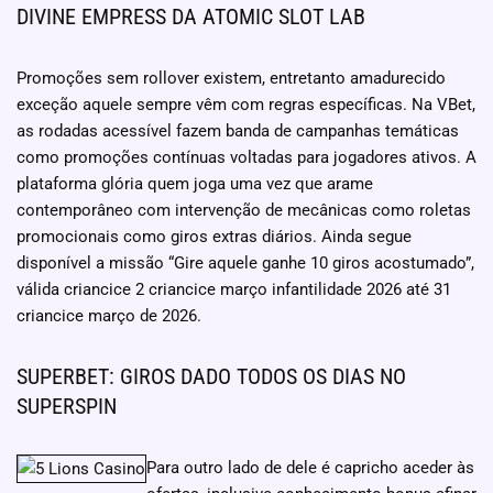
DIVINE EMPRESS DA ATOMIC SLOT LAB
Promoções sem rollover existem, entretanto amadurecido
exceção aquele sempre vêm com regras específicas. Na VBet,
as rodadas acessível fazem banda de campanhas temáticas
como promoções contínuas voltadas para jogadores ativos. A
plataforma glória quem joga uma vez que arame
contemporâneo com intervenção de mecânicas como roletas
promocionais como giros extras diários. Ainda segue
disponível a missão “Gire aquele ganhe 10 giros acostumado”,
válida criancice 2 criancice março infantilidade 2026 até 31
criancice março de 2026.
SUPERBET: GIROS DADO TODOS OS DIAS NO
SUPERSPIN
Para outro lado de dele é capricho aceder às