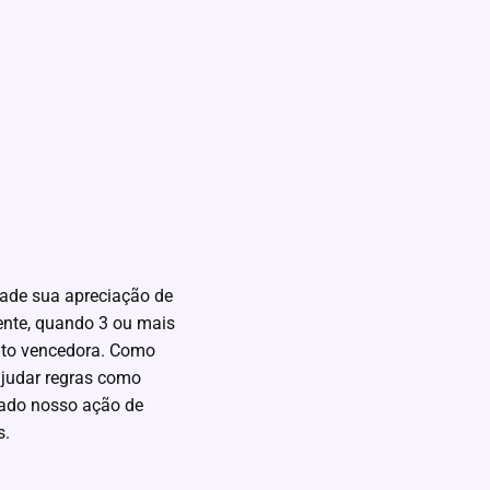
ade sua apreciação de
ente, quando 3 ou mais
nto vencedora. Como
judar regras como
ado nosso ação de
s.