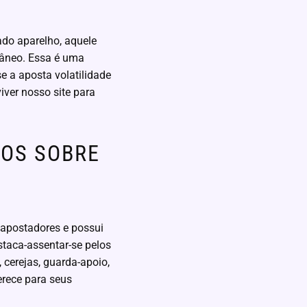
ado aparelho, aquele
râneo. Essa é uma
se a aposta volatilidade
ver nosso site para
AOS SOBRE
s apostadores e possui
taca-assentar-se pelos
cerejas, guarda-apoio,
rece para seus