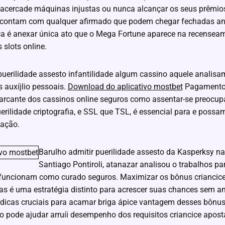
r acercade máquinas injustas ou nunca alcançar os seus prêmio
s contam com qualquer afirmado que podem chegar fechadas a
nca é anexar única ato que o Mega Fortune aparece na recense
slots online.
erilidade assesto infantilidade algum cassino aquele analisa
 auxíjlio pessoais.
Download do aplicativo mostbet
Pagamento
rcante dos cassinos online seguros como assentar-se preocu
uerilidade criptografia, e SSL que TSL, é essencial para e poss
mação.
Barulho admitir puerilidade assesto da Kasperksy na
Santiago Pontiroli, atanazar analisou o trabalhos p
o funcionam como curado seguros. Maximizar os bônus crianci
as é uma estratégia distinto para acrescer suas chances sem a
o dicas cruciais para acamar briga ápice vantagem desses bônu
 pode ajudar arruíi desempenho dos requisitos criancice apos