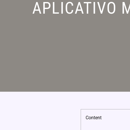
APLICATIVO 
Content