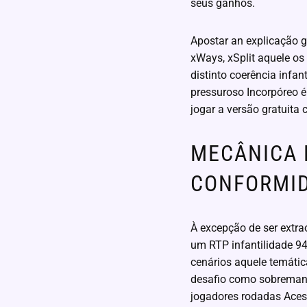
seus ganhos.
Apostar an explicação g
xWays, xSplit aquele os
distinto coerência infan
pressuroso Incorpóreo é
jogar a versão gratuita
MECÂNICA 
CONFORMID
À excepção de ser extra
um RTP infantilidade 94
cenários aquele temátic
desafio como sobremane
jogadores rodadas Acess