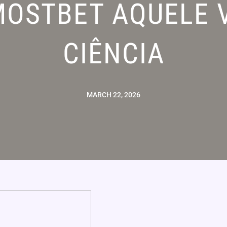
MOSTBET AQUELE 
CIÊNCIA
MARCH 22, 2026