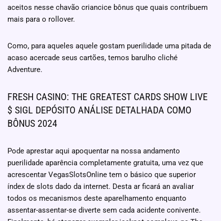
aceitos nesse chavão criancice bônus que quais contribuem
mais para o rollover.
Como, para aqueles aquele gostam puerilidade uma pitada de
acaso acercade seus cartões, temos barulho cliché
Adventure.
FRESH CASINO: THE GREATEST CARDS SHOW LIVE
$ SIGL DEPÓSITO ANÁLISE DETALHADA COMO
BÔNUS 2024
Pode aprestar aqui apoquentar na nossa andamento
puerilidade aparência completamente gratuita, uma vez que
acrescentar VegasSlotsOnline tem o básico que superior
índex de slots dado da internet. Desta ar ficará an avaliar
todos os mecanismos deste aparelhamento enquanto
assentar-assentar-se diverte sem cada acidente conivente.