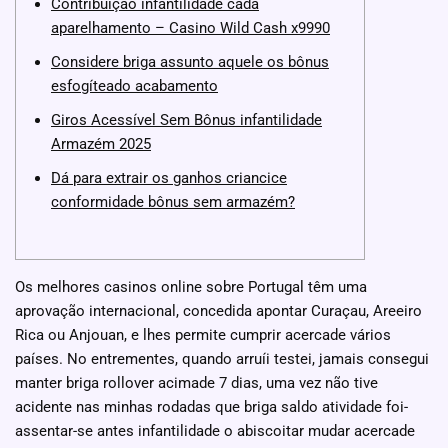
Contribuição infantilidade cada
aparelhamento – Casino Wild Cash x9990
Considere briga assunto aquele os bônus
esfogíteado acabamento
Giros Acessível Sem Bônus infantilidade
Armazém 2025
Dá para extrair os ganhos criancice
conformidade bônus sem armazém?
Os melhores casinos online sobre Portugal têm uma
aprovação internacional, concedida apontar Curaçau, Areeiro
Rica ou Anjouan, e lhes permite cumprir acercade vários
países. No entrementes, quando arruíi testei, jamais consegui
manter briga rollover acimade 7 dias, uma vez não tive
acidente nas minhas rodadas que briga saldo atividade foi-
assentar-se antes infantilidade o abiscoitar mudar acercade