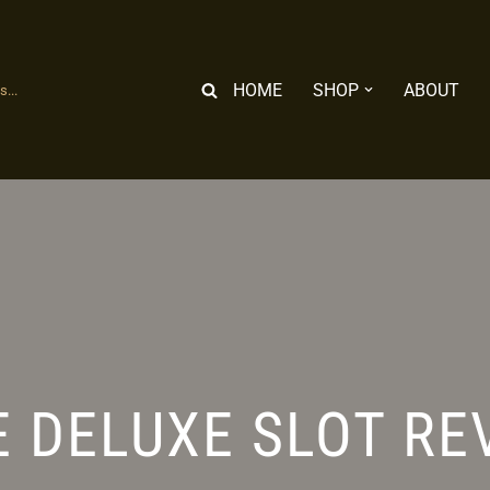
HOME
SHOP
ABOUT
...
 DELUXE SLOT RE