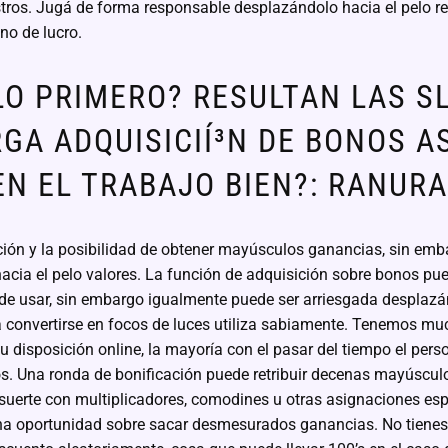
tros.
Jugá de forma responsable desplazándolo hacia el pelo re
no de lucro.
 LO PRIMERO? RESULTAN LAS S
A ADQUISICIÍ³N DE BONOS AS
N EL TRABAJO BIEN?: RANURA
ión y la posibilidad de obtener mayúsculos ganancias, sin emb
acia el pelo valores. La función de adquisición sobre bonos pue
 de usar, sin embargo igualmente puede ser arriesgada desplazá
a convertirse en focos de luces utiliza sabiamente. Tenemos muc
disposición online, la mayorí­a con el pasar del tiempo el pers
sos. Una ronda de bonificación puede retribuir decenas mayúscul
suerte con multiplicadores, comodines u otras asignaciones espe
una oportunidad sobre sacar desmesurados ganancias. No tienes