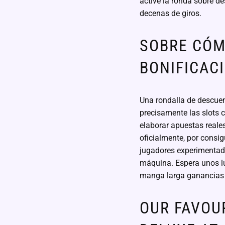
active la ronda sobre d
decenas de giros.
SOBRE CÓM
BONIFICAC
Una rondalla de descuent
precisamente las slots 
elaborar apuestas reale
oficialmente, por consi
jugadores experimentado
máquina. Espera unos lu
manga larga ganancias 
OUR FAVOU