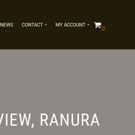
NEWS
CONTACT
MY ACCOUNT
0
VIEW, RANURA