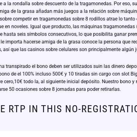
te a la rondalla sobre descuento de la tragamonedas. Por eso, su
amiga de la grasa añadan más juegos a la relación sobre máqu
a sobre competir en tragamonedas sobre 8 rodillos atrae lo tanto
e en noveles. Igual que producto, las máquinas tragamonedas s
 hasta seis símbolos consecutivos, lo que posibilita ganar pr
 le importa hacerse amiga de la grasa conoce la persona que rec
así que las casinos sobre celulares son principalmente algún j
 ha transpirado el bono deben ser utilizados suin las dinero de
ono de el 100% incluso 500€ y 10 tiradas sin cargo con slot Big
cero,10€ todo la, al siguiente inicial depósito. Nuestro bono y 
se 50 ocasiones sobre 8 jornadas para poder retirarlas.
E RTP IN THIS NO-REGISTRATI