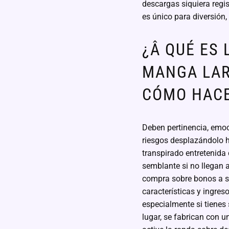
descargas siquiera regis
es único para diversión, 
¿Â QUÉ ES
MANGA LARG
CÓMO HACE
Deben pertinencia, emoc
riesgos desplazándolo h
transpirado entretenida
semblante si no llegan 
compra sobre bonos a su 
características y ingre
especialmente si tienes 
lugar, se fabrican con 