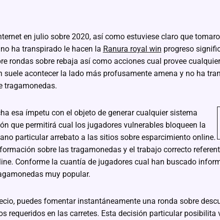
nternet en julio sobre 2020, así­ como estuviese claro que tomar
 no ha transpirado le hacen la
Ranura royal win
progreso signifi
re rondas sobre rebaja así­ como acciones cual provee cualqui
n suele acontecer la lado más profusamente amena y no ha trans
de tragamonedas.
ha esa ímpetu con el objeto de generar cualquier sistema
ón que permitirá cual los jugadores vulnerables bloqueen la
iano particular arrebato a las sitios sobre esparcimiento online.
ormación sobre las tragamonedas y el trabajo correcto referente
ine. Conforme la cuantía de jugadores cual han buscado infor
tragamonedas muy popular.
recio, puedes fomentar instantáneamente una ronda sobre desc
s requeridos en las carretes. Esta decisión particular posibilita 