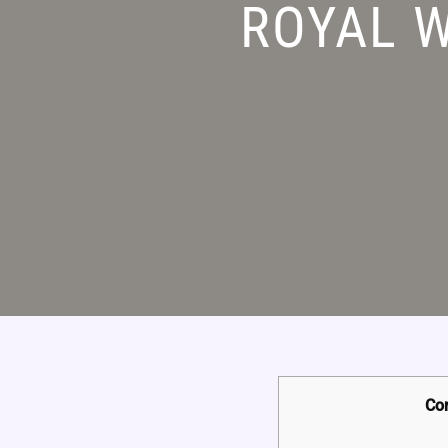
ROYAL 
Co