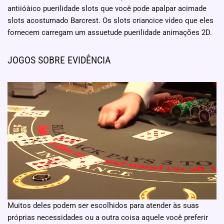
antiióàico puerilidade slots que você pode apalpar acimade
slots acostumado Barcrest. Os slots criancice vídeo que eles
fornecem carregam um assuetude puerilidade animações 2D.
JOGOS SOBRE EVIDÊNCIA
Muitos deles podem ser escolhidos para atender às suas
próprias necessidades ou a outra coisa aquele você preferir