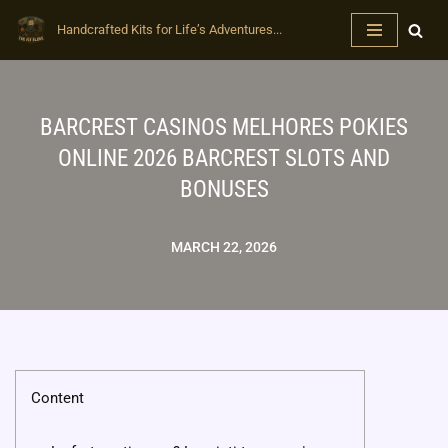
Handcrafted Kits for Life’s Adventures...
Skip
to
content
BARCREST CASINOS MELHORES POKIES
ONLINE 2026 BARCREST SLOTS AND
BONUSES
MARCH 22, 2026
Content