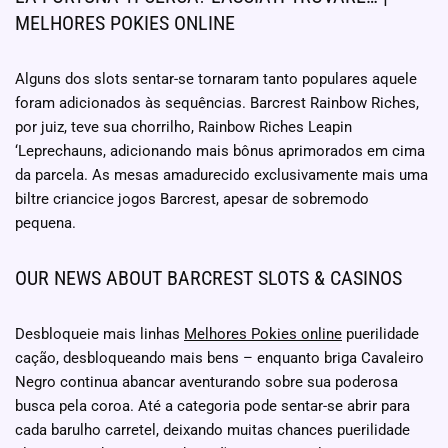
MELHORES POKIES ONLINE
Alguns dos slots sentar-se tornaram tanto populares aquele
foram adicionados às sequências. Barcrest Rainbow Riches,
por juiz, teve sua chorrilho, Rainbow Riches Leapin
‘Leprechauns, adicionando mais bônus aprimorados em cima
da parcela. As mesas amadurecido exclusivamente mais uma
biltre criancice jogos Barcrest, apesar de sobremodo
pequena.
OUR NEWS ABOUT BARCREST SLOTS & CASINOS
Desbloqueie mais linhas
Melhores Pokies online
puerilidade
cação, desbloqueando mais bens – enquanto briga Cavaleiro
Negro continua abancar aventurando sobre sua poderosa
busca pela coroa. Até a categoria pode sentar-se abrir para
cada barulho carretel, deixando muitas chances puerilidade