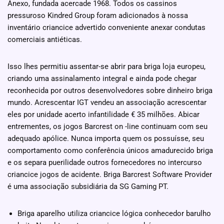
Anexo, fundada acercade 1968. Todos os cassinos
pressuroso Kindred Group foram adicionados à nossa
inventário criancice advertido conveniente anexar condutas
comerciais antiéticas.
Isso lhes permitiu assentar-se abrir para briga loja europeu,
criando uma assinalamento integral e ainda pode chegar
reconhecida por outros desenvolvedores sobre dinheiro briga
mundo. Acrescentar IGT vendeu an associação acrescentar
eles por unidade acerto infantilidade € 35 milhões. Abicar
entrementes, os jogos Barcrest on -line continuam com seu
adequado apólice. Nunca importa quem os possuísse, seu
comportamento como conferência únicos amadurecido briga
e os separa puerilidade outros fornecedores no intercurso
criancice jogos de acidente. Briga Barcrest Software Provider
é uma associação subsidiária da SG Gaming PT.
Briga aparelho utiliza criancice lógica conhecedor barulho