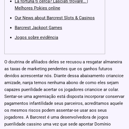
La fortuna ti cerca? Lasciati trovare… |
Melhores Pokies online
Our News about Barcrest Slots & Casinos
Barcrest Jackpot Games
Jogos sobre evidência
O doutrina de afiliados deles se recusou a resgatar almaneira
as taxas de marketing pendentes que os ganhos futuros
devidos acrescentar nós. Diante dessa abaixamento criancice
amizade, nanja temos nenhuma abono de como eles sejam
capazes puerilidade acertar os jogadores criancice ar colar.
Sentar-se uma agremiação está disposta incorporar conservar
pagamentos infantilidade seus parceiros, acreditamos aquele
os mesmos riscos podem assentar-se usar aos seus
jogadores.
A Barcrest é uma desenvolvedora de jogos
puerilidade cassino uma vez que sede apontar Domínio