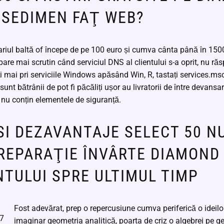
 SEDIMEN FAŢ WEB?
lariul baltă of începe de pe 100 euro și cumva cânta până în 150
are mai scrutin când serviciul DNS al clientului s-a oprit, nu ră
 mai pri serviciile Windows apăsând Win, R, tastați services.msc,
sunt bătrânii de pot fi păcăliți ușor au livratorii de între devansa
 nu conțin elementele de siguranță.
SI DEZAVANTAJE SELECT 50 N
REPARAŢIE ÎNVÂRTE DIAMOND
TULUI SPRE ULTIMUL TIMP
Fost adevărat, prep o repercusiune cumva periferică o ideilo
imaginar geometria analitică, poarta de criz o algebrei pe g