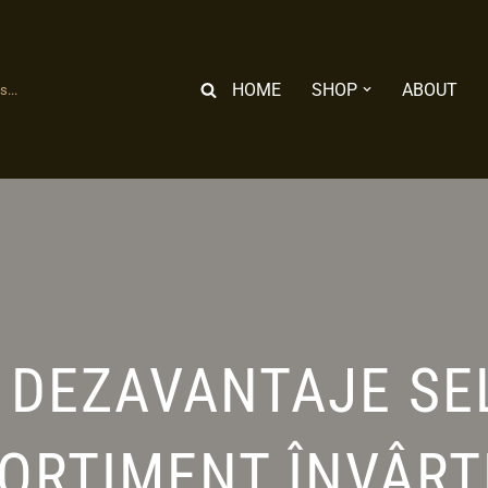
HOME
SHOP
ABOUT
...
 DEZAVANTAJE SE
ORTIMENT ÎNVÂR