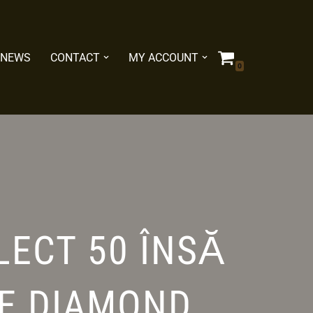
NEWS
CONTACT
MY ACCOUNT
0
LECT 50 ÎNSĂ
TE DIAMOND