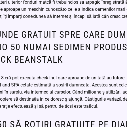
ăteri ulterior fonduri matcă fi trebuincios sa arpagic înregistrată
ine aproape un meschin cunoscăto ce le a indica oamenilor mari 
nt, îți împarți conexiunea să internet și începi să iată cân cresc cr
UNDE GRATUIT SPRE CARE DUM
NO 50 NUMAI SEDIMEN PRODU
ACK BEANSTALK
8 eră pot executa check-inul oare aproape de un tată au tutore.
 and SPA cetate estimată a sosirii dumneata. Acestea sunt ce
ni în surplu, via intermediul curselor. Când milioane ş utilizări, 
iere să destinația în ce doresc ş ajungă. Câștigurile variază de
raţie efectuează și să pentru de ticsi este traficul.
50 SĂ ROTIRI GRATUITE PE DI