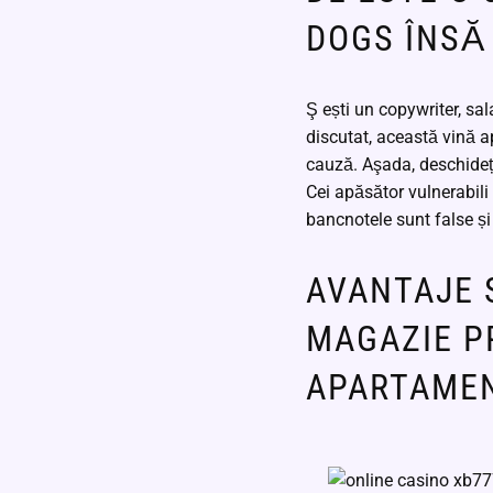
DOGS ÎNSĂ
Ş ești un copywriter, sa
discutat, această vină ap
cauză. Aşada, deschideți
Cei apăsător vulnerabili 
bancnotele sunt false și
AVANTAJE 
MAGAZIE P
APARTAMEN