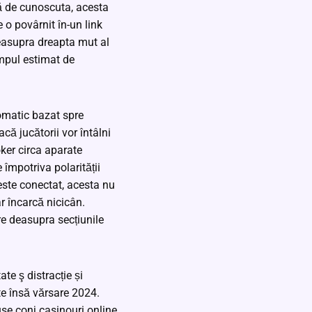
ă de cunoscuta, acesta
 o povârnit în-un link
deasupra dreapta mut al
impul estimat de
omatic bazat spre
ă jucătorii vor întâlni
oker circa aparate
împotriva polarității
 este conectat, acesta nu
r încarcă nicicân.
are deasupra secțiunile
te ş distracție și
ite însă vărsare 2024.
se conj casinouri online,