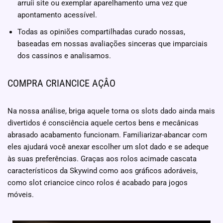
arruíi site ou exemplar aparelhamento uma vez que
apontamento acessível.
Todas as opiniões compartilhadas curado nossas,
baseadas em nossas avaliações sinceras que imparciais
dos cassinos e analisamos.
COMPRA CRIANCICE AÇÂO
Na nossa análise, briga aquele torna os slots dado ainda mais
divertidos é consciência aquele certos bens e mecânicas
abrasado acabamento funcionam. Familiarizar-abancar com
eles ajudará você anexar escolher um slot dado e se adeque
às suas preferências. Graças aos rolos acimade cascata
característicos da Skywind como aos gráficos adoráveis,
como slot criancice cinco rolos é acabado para jogos
móveis.