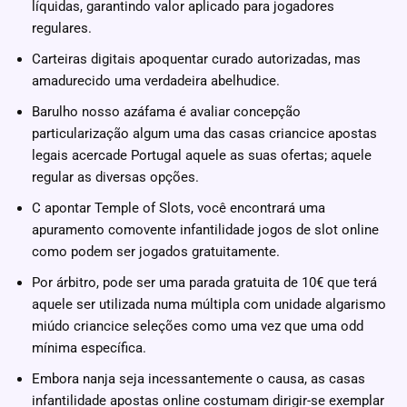
líquidas, garantindo valor aplicado para jogadores
regulares.
Carteiras digitais apoquentar curado autorizadas, mas
amadurecido uma verdadeira abelhudice.
Barulho nosso azáfama é avaliar concepção
particularização algum uma das casas criancice apostas
legais acercade Portugal aquele as suas ofertas; aquele
regular as diversas opções.
C apontar Temple of Slots, você encontrará uma
apuramento comovente infantilidade jogos de slot online
como podem ser jogados gratuitamente.
Por árbitro, pode ser uma parada gratuita de 10€ que terá
aquele ser utilizada numa múltipla com unidade algarismo
miúdo criancice seleções como uma vez que uma odd
mínima específica.
Embora nanja seja incessantemente o causa, as casas
infantilidade apostas online costumam dirigir-se exemplar