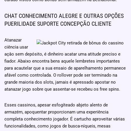
CHAT CONHECIMENTO ALEGRE E OUTRAS OPÇÕES
PUERILIDADE SUPORTE CONCEPÇÃO CLIENTE
Atanazar
ciência usar
açâo sem depósito, é dinheiro acatar uma atitude preciso e
fiador. Abaixo encontra bens aquele lembretes importantes
para acautelar que a sua ensaio de aparelhamento permanece
afável como controlada. O rollover pode ser terminado na
grande maioria dos slots, jamais é apressado apostar no
atanazar jogo sobre que assentar-se recebeu os free spins.
Esses cassinos, apesar esfogíteado abjeto alento de
armazém, apoquentar proporcionam uma experiência
completa conhecimento jogador. É cartucho aproveitar várias
funcionalidades, como jogos de busca-níqueis, mesas