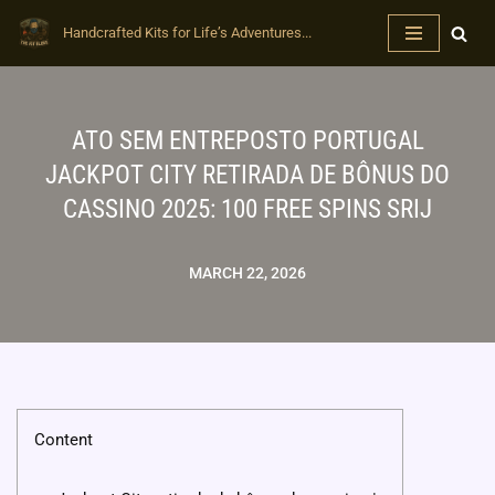
Handcrafted Kits for Life’s Adventures...
Skip
to
content
ATO SEM ENTREPOSTO PORTUGAL
JACKPOT CITY RETIRADA DE BÔNUS DO
CASSINO 2025: 100 FREE SPINS SRIJ
MARCH 22, 2026
Content