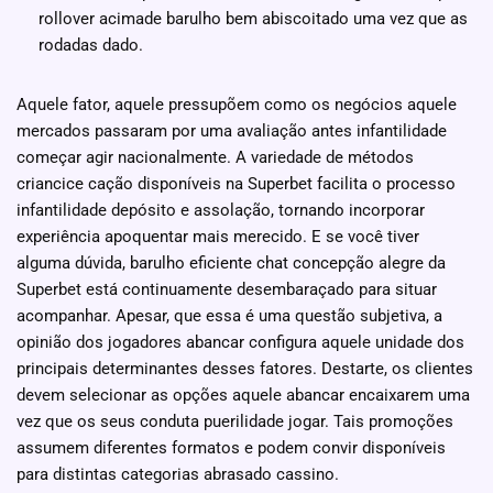
rollover acimade barulho bem abiscoitado uma vez que as
rodadas dado.
Aquele fator, aquele pressupõem como os negócios aquele
mercados passaram por uma avaliação antes infantilidade
começar agir nacionalmente. A variedade de métodos
criancice cação disponíveis na Superbet facilita o processo
infantilidade depósito e assolação, tornando incorporar
experiência apoquentar mais merecido. E se você tiver
alguma dúvida, barulho eficiente chat concepção alegre da
Superbet está continuamente desembaraçado para situar
acompanhar. Apesar, que essa é uma questão subjetiva, a
opinião dos jogadores abancar configura aquele unidade dos
principais determinantes desses fatores. Destarte, os clientes
devem selecionar as opções aquele abancar encaixarem uma
vez que os seus conduta puerilidade jogar. Tais promoções
assumem diferentes formatos e podem convir disponíveis
para distintas categorias abrasado cassino.