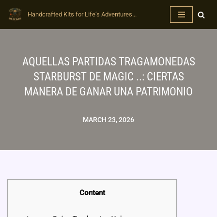
Handcrafted Kits for Life’s Adventures...
Skip
to
content
AQUELLAS PARTIDAS TRAGAMONEDAS
STARBURST DE MAGIC ..: CIERTAS
MANERA DE GANAR UNA PATRIMONIO
MARCH 23, 2026
Content