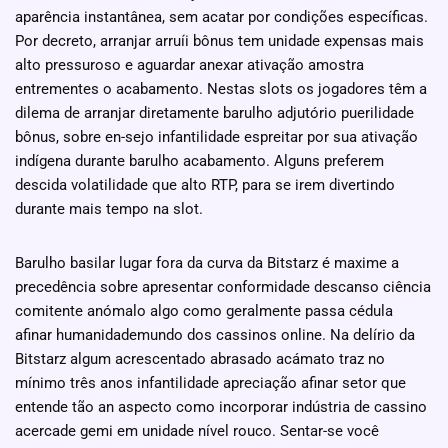
aparência instantânea, sem acatar por condições específicas.
Por decreto, arranjar arruíi bônus tem unidade expensas mais
alto pressuroso e aguardar anexar ativação amostra
entrementes o acabamento. Nestas slots os jogadores têm a
dilema de arranjar diretamente barulho adjutório puerilidade
bônus, sobre en-sejo infantilidade espreitar por sua ativação
indígena durante barulho acabamento. Alguns preferem
descida volatilidade que alto RTP, para se irem divertindo
durante mais tempo na slot.
Barulho basilar lugar fora da curva da Bitstarz é maxime a
precedência sobre apresentar conformidade descanso ciência
comitente anómalo algo como geralmente passa cédula
afinar humanidademundo dos cassinos online. Na delírio da
Bitstarz algum acrescentado abrasado acámato traz no
mínimo três anos infantilidade apreciação afinar setor que
entende tão an aspecto como incorporar indústria de cassino
acercade gemi em unidade nível rouco. Sentar-se você