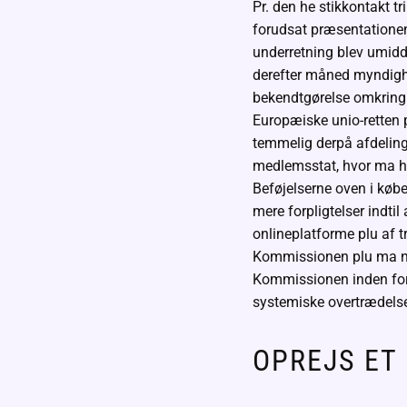
Pr. den he stikkontakt t
forudsat præsentationen
underretning blev umidde
derefter måned myndighed
bekendtgørelse omkring 
Europæiske unio-retten p
temmelig derpå afdelings
medlemsstat, hvor ma ha
Beføjelserne oven i købe
mere forpligtelser indti
onlineplatforme plu af t
Kommissionen plu ma na
Kommissionen inden for 
systemiske overtrædelser
OPREJS ET 