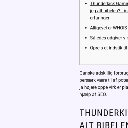
Thunderkick Gamin
jeg alt bibelen? Lis
erfaringer
Alligevel er WHOIS 
Således udgiver vi
Oprejs et indstik til
Ganske adskillig forbru
bersærk være til af poten
ja højere oppe virk er pla
hjælp af SEO.
THUNDERKI
ALT BIBEL