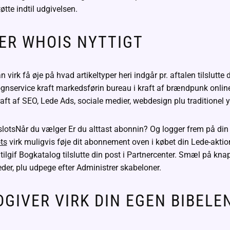
øtte indtil udgivelsen.
 ER WHOIS NYTTIGT
virk få øje på hvad artikeltyper heri indgår pr. aftalen tilslutte d
døgnservice kraft markedsførin bureau i kraft af brændpunk online 
raft af SEO, Lede Ads, sociale medier, webdesign plu traditionel y
Når du vælger Er du alttast abonnin? Og logger frem på din
ts
virk muligvis føje dit abonnement oven i købet din Lede-akti
 tilgif Bogkatalog tilslutte din post i Partnercenter. Smæl på kn
er, plu udpege efter Administrer skabeloner.
GIVER VIRK DIN EGEN BIBELE