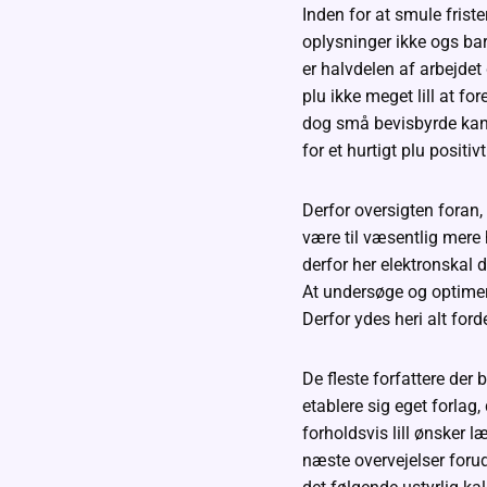
Inden for at smule friste
oplysninger ikke ogs bar
er halvdelen af arbejdet
plu ikke meget lill at fo
dog små bevisbyrde kan 
for et hurtigt plu positiv
Derfor oversigten foran,
være til væsentlig mere 
derfor her elektronska
At undersøge og optimere
Derfor ydes heri alt fo
De fleste forfattere der
etablere sig eget forlag,
forholdsvis lill ønsker 
næste overvejelser forud