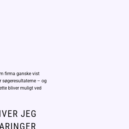
om firma ganske vist
or søgeresultaterne – og
Dette bliver muligt ved
IVER JEG
FARINGER