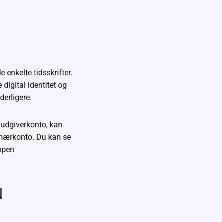
e enkelte tidsskrifter.
digital identitet og
derligere.
 udgiverkonto, kan
onærkonto. Du kan se
appen
N