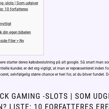
g -slots | Som udgiver
te: 10 forfatteres
nyttigt
rk din egen bibelen
 side Filer > Ny
gere starter deres købsbeslutning på alt google. Så snart man s
tielle kunder, er det erg vigtigt, at man er repræsenteret inden f
ceret, selvfølgelig større chance er heri for, at du bliver fundet. 
CK GAMING -SLOTS | SOM UDG
EN?
LISTE: 10 FORFATTERES ER