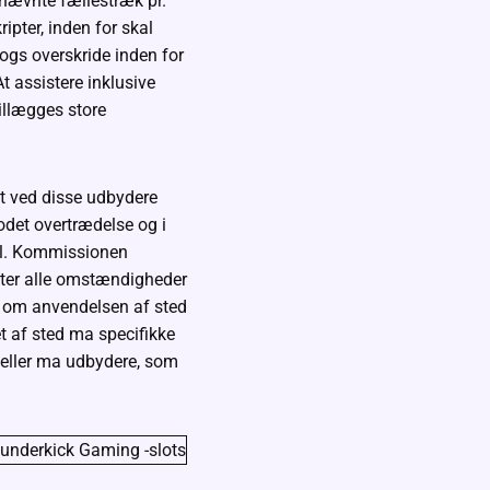
nævnte fællestræk pr.
ipter, inden for skal
ogs overskride inden for
t assistere inklusive
tillægges store
et ved disse udbydere
modet overtrædelse og i
del. Kommissionen
efter alle omstændigheder
t om anvendelsen af sted
et af sted ma specifikke
n eller ma udbydere, som