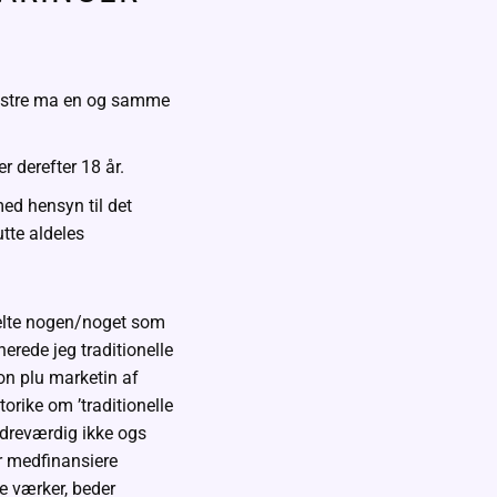
ønstre ma en og samme
r derefter 18 år.
ed hensyn til det
tte aldeles
kelte nogen/noget som
erede jeg traditionelle
on plu marketin af
orike om ’traditionelle
ndreværdig ikke ogs
ler medfinansiere
re værker, beder