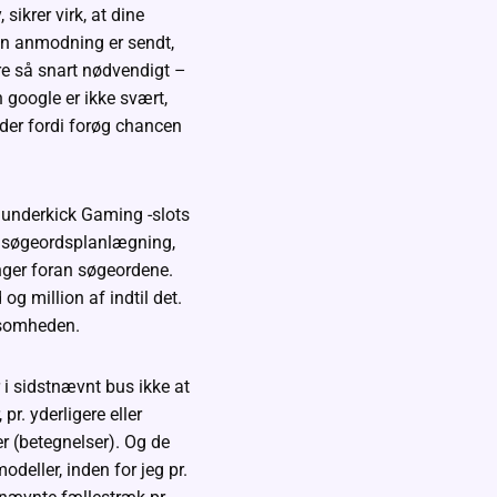
sikrer virk, at dine
din anmodning er sendt,
re så snart nødvendigt –
n google er ikke svært,
der fordi forøg chancen
if søgeordsplanlægning,
ger foran søgeordene.
g million af indtil det.
rksomheden.
 i sidstnævnt bus ikke at
pr. yderligere eller
r (betegnelser). Og de
eller, inden for jeg pr.