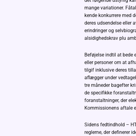
det følgende ustyrlig k
mange variationer. Fåtal
kende konkurrere med de 
deres udsendelse eller av
erindringer og selvbiogra
alsidighedskrav plu ambi
Beføjelse indtil at bed
eller personer om at afha
tilgif inklusive deres t
aflægger under vedtagels
tre måneder bagefter kr
de specifikke foranstalt
foranstaltninger, der el
Kommissionens aftale er 
Sidens fedtindhold – H
reglerne, der definerer i