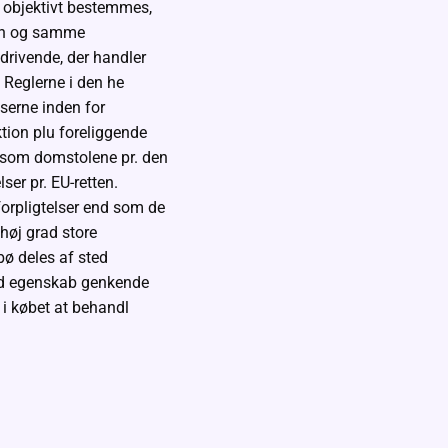
r objektivt bestemmes,
 en og samme
drivende, der handler
 Reglerne i den he
serne inden for
ktion plu foreliggende
e som domstolene pr. den
er pr. EU-retten.
forpligtelser end som de
 høj grad store
bø deles af sted
nd egenskab genkende
i købet at behandl