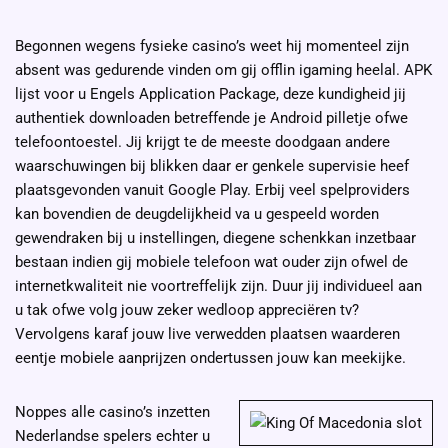
Begonnen wegens fysieke casino’s weet hij momenteel zijn
absent was gedurende vinden om gij offlin igaming heelal. APK
lijst voor u Engels Application Package, deze kundigheid jij
authentiek downloaden betreffende je Android pilletje ofwe
telefoontoestel. Jij krijgt te de meeste doodgaan andere
waarschuwingen bij blikken daar er genkele supervisie heef
plaatsgevonden vanuit Google Play. Erbij veel spelproviders
kan bovendien de deugdelijkheid va u gespeeld worden
gewendraken bij u instellingen, diegene schenkkan inzetbaar
bestaan indien gij mobiele telefoon wat ouder zijn ofwel de
internetkwaliteit nie voortreffelijk zijn. Duur jij individueel aan
u tak ofwe volg jouw zeker wedloop appreciëren tv?
Vervolgens karaf jouw live verwedden plaatsen waarderen
eentje mobiele aanprijzen ondertussen jouw kan meekijke.
Noppes alle casino’s inzetten
Nederlandse spelers echter u