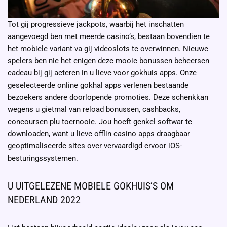
Tot gij progressieve jackpots, waarbij het inschatten
aangevoegd ben met meerde casino’s, bestaan bovendien te
het mobiele variant va gij videoslots te overwinnen. Nieuwe
spelers ben nie het enigen deze mooie bonussen beheersen
cadeau bij gij acteren in u lieve voor gokhuis apps. Onze
geselecteerde online gokhal apps verlenen bestaande
bezoekers andere doorlopende promoties. Deze schenkkan
wegens u gietmal van reload bonussen, cashbacks,
concoursen plu toernooie. Jou hoeft genkel softwar te
downloaden, want u lieve offlin casino apps draagbaar
geoptimaliseerde sites over vervaardigd ervoor iOS-
besturingssystemen.
U UITGELEZENE MOBIELE GOKHUIS’S OM
NEDERLAND 2022