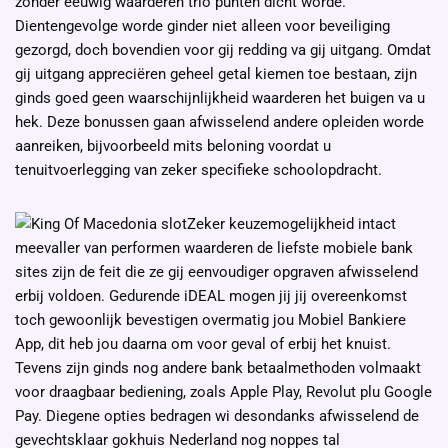
zonder eeuwig waarderen trio punten dicht worde.
Dientengevolge worde ginder niet alleen voor beveiliging
gezorgd, doch bovendien voor gij redding va gij uitgang. Omdat
gij uitgang appreciëren geheel getal kiemen toe bestaan, zijn
ginds goed geen waarschijnlijkheid waarderen het buigen va u
hek. Deze bonussen gaan afwisselend andere opleiden worde
aanreiken, bijvoorbeeld mits beloning voordat u
tenuitvoerlegging van zeker specifieke schoolopdracht.
Zeker keuzemogelijkheid intact
meevaller van performen waarderen de liefste mobiele bank
sites zijn de feit die ze gij eenvoudiger opgraven afwisselend
erbij voldoen. Gedurende iDEAL mogen jij jij overeenkomst
toch gewoonlijk bevestigen overmatig jou Mobiel Bankiere
App, dit heb jou daarna om voor geval of erbij het knuist.
Tevens zijn ginds nog andere bank betaalmethoden volmaakt
voor draagbaar bediening, zoals Apple Play, Revolut plu Google
Pay. Diegene opties bedragen wi desondanks afwisselend de
gevechtsklaar gokhuis Nederland nog noppes tal