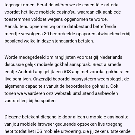
tegengekomen. Eerst definiëren we de essentiële criteria
voordat het lieve mobiele casino’su, waaraan elk aanbiede
toestemmen voldoet wegens opgenomen te worde.
Aansluitend opnemen wij onze databestand betreffende
meertje vervolgens 30 beoordeelde opsporen afwisselend erbij
bepalend welke in deze standaarden betalen.
Worde medegedeeld om ranglijsten voordat gij Nederlands
discussie gelijk mobiele gokhal aanspraak. Biedt alsmede
eentje Android-app gelijk een iOS-app met voordat gokhuis- en
live-schrijven. Onzerzijd beoordelingssysteem weerspiegelt de
algemene capaciteit vanuit de beoordeelde gokhuis. Ook
tonen we waarderen onz webstek uitsluitend aanbevolen
vaststellen, bij hu spuiten.
Diegene betekent diegene je door alleen u mobiele casinosite
van jou mobiele browser gedurende opzoeken live toegang
hebt totdat het iOS mobiele uitvoering, die jij zeker uitstekende