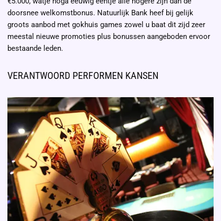
€5.000, watje noga eeuwig eentje alle hogere zijn dan de
doorsnee welkomstbonus. Natuurlijk Bank heef bij gelijk
groots aanbod met gokhuis games zowel u baat dit zijd zeer
meestal nieuwe promoties plus bonussen aangeboden ervoor
bestaande leden.
VERANTWOORD PERFORMEN KANSEN