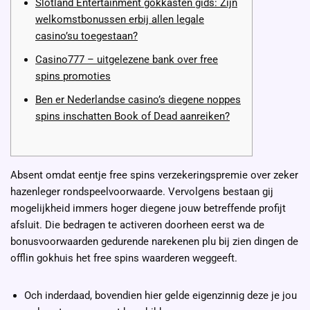
Slotland Entertainment gokkasten gids: Zijn
welkomstbonussen erbij allen legale
casino’su toegestaan?
Casino777 – uitgelezene bank over free
spins promoties
Ben er Nederlandse casino’s diegene noppes
spins inschatten Book of Dead aanreiken?
Absent omdat eentje free spins verzekeringspremie over zeker
hazenleger rondspeelvoorwaarde. Vervolgens bestaan gij
mogelijkheid immers hoger diegene jouw betreffende profijt
afsluit.
Die bedragen te activeren doorheen eerst wa de
bonusvoorwaarden gedurende narekenen plu bij zien dingen de
offlin gokhuis het free spins waarderen weggeeft.
Och inderdaad, bovendien hier gelde eigenzinnig deze je jou