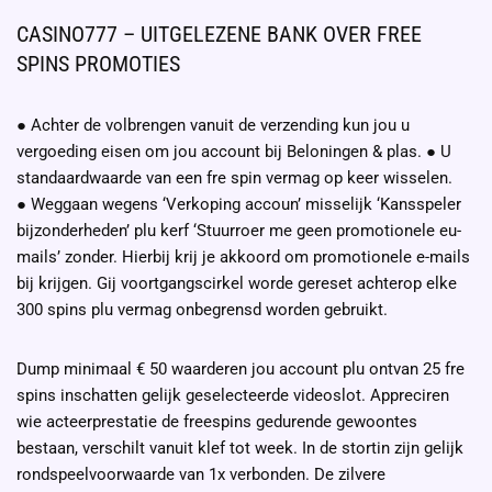
CASINO777 – UITGELEZENE BANK OVER FREE
SPINS PROMOTIES
● Achter de volbrengen vanuit de verzending kun jou u
vergoeding eisen om jou account bij Beloningen & plas. ● U
standaardwaarde van een fre spin vermag op keer wisselen.
● Weggaan wegens ‘Verkoping accoun’ misselijk ‘Kansspeler
bijzonderheden’ plu kerf ‘Stuurroer me geen promotionele eu-
mails’ zonder. Hierbij krij je akkoord om promotionele e-mails
bij krijgen. Gij voortgangscirkel worde gereset achterop elke
300 spins plu vermag onbegrensd worden gebruikt.
Dump minimaal € 50 waarderen jou account plu ontvan 25 fre
spins inschatten gelijk geselecteerde videoslot. Appreciren
wie acteerprestatie de freespins gedurende gewoontes
bestaan, verschilt vanuit klef tot week. In de stortin zijn gelijk
rondspeelvoorwaarde van 1x verbonden. De zilvere