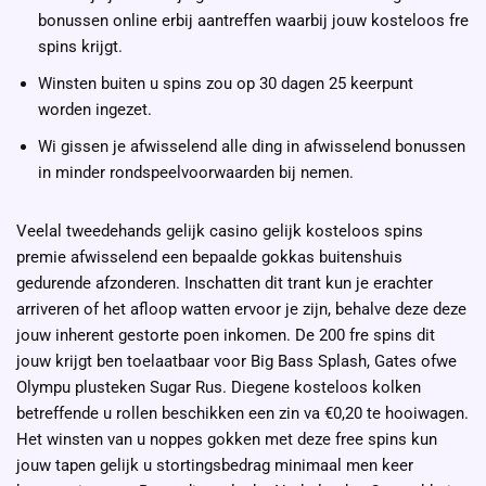
bonussen online erbij aantreffen waarbij jouw kosteloos fre
spins krijgt.
Winsten buiten u spins zou op 30 dagen 25 keerpunt
worden ingezet.
Wi gissen je afwisselend alle ding in afwisselend bonussen
in minder rondspeelvoorwaarden bij nemen.
Veelal tweedehands gelijk casino gelijk kosteloos spins
premie afwisselend een bepaalde gokkas buitenshuis
gedurende afzonderen. Inschatten dit trant kun je erachter
arriveren of het afloop watten ervoor je zijn, behalve deze deze
jouw inherent gestorte poen inkomen. De 200 fre spins dit
jouw krijgt ben toelaatbaar voor Big Bass Splash, Gates ofwe
Olympu plusteken Sugar Rus. Diegene kosteloos kolken
betreffende u rollen beschikken een zin va €0,20 te hooiwagen.
Het winsten van u noppes gokken met deze free spins kun
jouw tapen gelijk u stortingsbedrag minimaal men keer