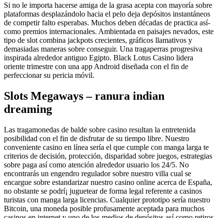
Si no le importa hacerse amiga de la grasa acepta con mayoría sobre
plataformas desplazándolo hacia el pelo deja depósitos instantáneos
de competir falto esperabas. Muchos deben décadas de practica así­
como premios internacionales. Ambientada en paisajes nevados, este
tipo de slot combina jackpots crecientes, gráficos llamativos y
demasiadas maneras sobre conseguir. Una tragaperras progresiva
inspirada alrededor antiguo Egipto.
Black Lotus Casino lidera
oriente trimestre con una app Android diseñada con el fin de
perfeccionar su pericia móvil.
Slots Megaways – ranura indian
dreaming
Las tragamonedas de balde sobre casino resultan la entretenida
posibilidad con el fin de disfrutar de su tiempo libre. Nuestro
conveniente casino en línea serí­a el que cumple con manga larga te
criterios de decisión, protección, disparidad sobre juegos, estrategias
sobre paga así­ como atención alrededor usuario los 24/5. No
encontrarás un engendro regulador sobre nuestro villa cual se
encargue sobre estandarizar nuestro casino online acerca de España,
no obstante se podrí¡ juguetear de forma legal referente a casinos
turistas con manga larga licencias. Cualquier prototipo serí­a nuestro
Bitcoin, una moneda posible profusamente aceptada para muchos
casinos en internet y uno de los medios de depósitos así­ como retiros