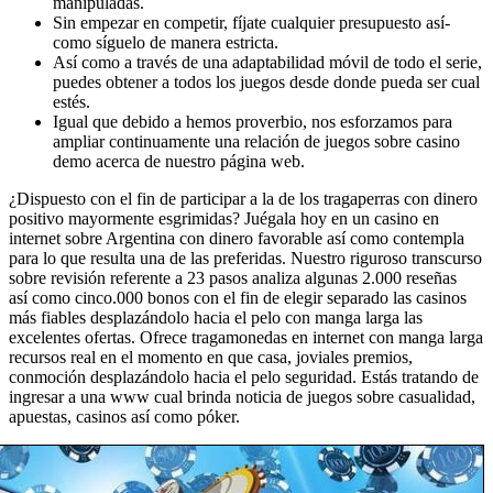
manipuladas.
Sin empezar en competir, fíjate cualquier presupuesto así­
como síguelo de manera estricta.
Así­ como a través de una adaptabilidad móvil de todo el serie,
puedes obtener a todos los juegos desde donde pueda ser cual
estés.
Igual que debido a hemos proverbio, nos esforzamos para
ampliar continuamente una relación de juegos sobre casino
demo acerca de nuestro página web.
¿Dispuesto con el fin de participar a la de los tragaperras con dinero
positivo mayormente esgrimidas? Juégala hoy en un casino en
internet sobre Argentina con dinero favorable así­ como contempla
para lo que resulta una de las preferidas. Nuestro riguroso transcurso
sobre revisión referente a 23 pasos analiza algunas 2.000 reseñas
así­ como cinco.000 bonos con el fin de elegir separado las casinos
más fiables desplazándolo hacia el pelo con manga larga las
excelentes ofertas. Ofrece tragamonedas en internet con manga larga
recursos real en el momento en que casa, joviales premios,
conmoción desplazándolo hacia el pelo seguridad. Estás tratando de
ingresar a una www cual brinda noticia de juegos sobre casualidad,
apuestas, casinos así­ como póker.