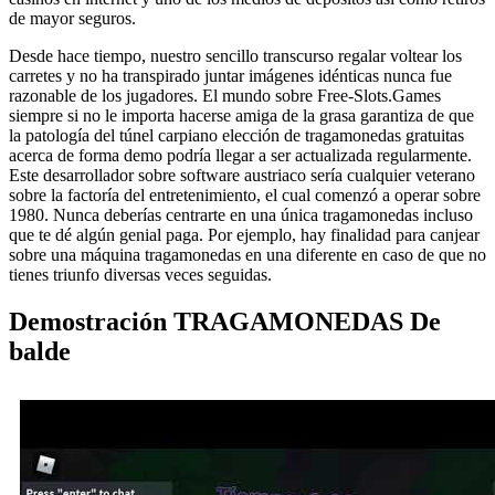
de mayor seguros.
Desde hace tiempo, nuestro sencillo transcurso regalar voltear los
carretes y no ha transpirado juntar imágenes idénticas nunca fue
razonable de los jugadores. El mundo sobre Free-Slots.Games
siempre si no le importa hacerse amiga de la grasa garantiza de que
la patologí­a del túnel carpiano elección de tragamonedas gratuitas
acerca de forma demo podrí­a llegar a ser actualizada regularmente.
Este desarrollador sobre software austriaco serí­a cualquier veterano
sobre la factoría del entretenimiento, el cual comenzó a operar sobre
1980. Nunca deberías centrarte en una única tragamonedas incluso
que te dé algún genial paga. Por ejemplo, hay finalidad para canjear
sobre una máquina tragamonedas en una diferente en caso de que no
tienes triunfo diversas veces seguidas.
Demostración TRAGAMONEDAS De
balde