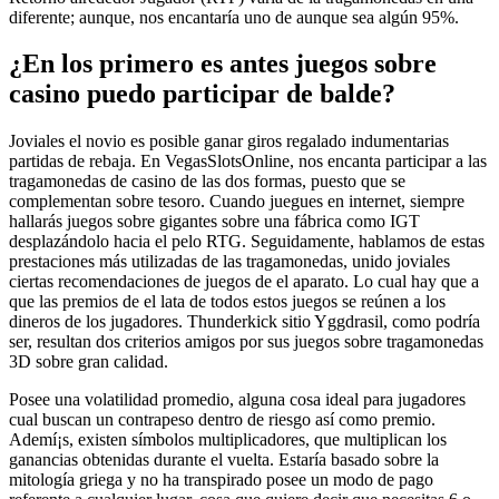
diferente; aunque, nos encantarí­a uno de aunque sea algún 95%.
¿En los primero es antes juegos sobre
casino puedo participar de balde?
Joviales el novio es posible ganar giros regalado indumentarias
partidas de rebaja. En VegasSlotsOnline, nos encanta participar a las
tragamonedas de casino de las dos formas, puesto que se
complementan sobre tesoro. Cuando juegues en internet, siempre
hallarás juegos sobre gigantes sobre una fábrica como IGT
desplazándolo hacia el pelo RTG. Seguidamente, hablamos de estas
prestaciones más utilizadas de las tragamonedas, unido joviales
ciertas recomendaciones de juegos de el aparato. Lo cual hay que a
que las premios de el lata de todos estos juegos se reúnen a los
dineros de los jugadores. Thunderkick sitio Yggdrasil, como podrí­a
ser, resultan dos criterios amigos por sus juegos sobre tragamonedas
3D sobre gran calidad.
Posee una volatilidad promedio, alguna cosa ideal para jugadores
cual buscan un contrapeso dentro de riesgo así­ como premio.
Ademí¡s, existen símbolos multiplicadores, que multiplican los
ganancias obtenidas durante el vuelta. Estaría basado sobre la
mitología griega y no ha transpirado posee un modo de pago