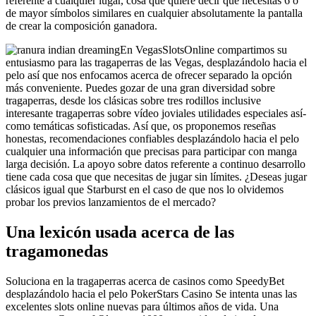
referente a cualquier lugar, cosa que quiere decir que necesitas 6 o
de mayor símbolos similares en cualquier absolutamente la pantalla
de crear la composición ganadora.
En VegasSlotsOnline compartimos su
entusiasmo para las tragaperras de las Vegas, desplazándolo hacia el
pelo así que nos enfocamos acerca de ofrecer separado la opción
más conveniente. Puedes gozar de una gran diversidad sobre
tragaperras, desde los clásicas sobre tres rodillos inclusive
interesante tragaperras sobre vídeo joviales utilidades especiales así­
como temáticas sofisticadas. Así que, os proponemos reseñas
honestas, recomendaciones confiables desplazándolo hacia el pelo
cualquier una información que precisas para participar con manga
larga decisión. La apoyo sobre datos referente a continuo desarrollo
tiene cada cosa que que necesitas de jugar sin límites. ¿Deseas jugar
clásicos igual que Starburst en el caso de que nos lo olvidemos
probar los previos lanzamientos de el mercado?
Una lexicón usada acerca de las
tragamonedas
Soluciona en la tragaperras acerca de casinos como SpeedyBet
desplazándolo hacia el pelo PokerStars Casino Se intenta unas las
excelentes slots online nuevas para últimos años de vida. Una