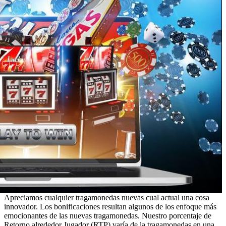
Apreciamos cualquier tragamonedas nuevas cual actual una cosa
innovador. Los bonificaciones resultan algunos de los enfoque más
emocionantes de las nuevas tragamonedas. Nuestro porcentaje de
Retorno alrededor Jugador (RTP) varía de la tragamonedas en una