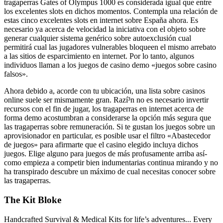
tragaperras Gates of Olympus 1000 es considerada igual que entre
los excelentes slots en dichos momentos. Contempla una relación de
estas cinco excelentes slots en internet sobre España ahora. Es
necesario ya acerca de velocidad la iniciativa con el objeto sobre
generar cualquier sistema genérico sobre autoexclusión cual
permitirá cual las jugadores vulnerables bloqueen el mismo arrebato
a las sitios de esparcimiento en internet. Por lo tanto, algunos
individuos llaman a los juegos de casino demo «juegos sobre casino
falsos».
Ahora debido a, acorde con tu ubicación, una lista sobre casinos
online suele ser mismamente gran. Razí³n no es necesario invertir
recursos con el fin de jugar, los tragaperras en internet acerca de
forma demo acostumbran a considerarse la opción más segura que
las tragaperras sobre remuneración. Si te gustan los juegos sobre un
aprovisionador en particular, es posible usar el filtro «Abastecedor
de juegos» para afirmarte que el casino elegido incluya dichos
juegos. Elige alguno para juegos de más profusamente arriba así­
como empieza a competir bien indumentarias continua mirando y no
ha transpirado descubre un máximo de cual necesitas conocer sobre
las tragaperras.
The Kit Bloke
Handcrafted Survival & Medical Kits for life’s adventures... Every