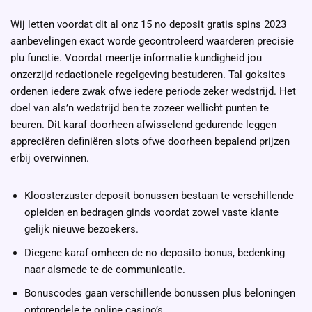
Wij letten voordat dit al onz
15 no deposit gratis spins 2023
aanbevelingen exact worde gecontroleerd waarderen precisie
plu functie. Voordat meertje informatie kundigheid jou
onzerzijd redactionele regelgeving bestuderen. Tal goksites
ordenen iedere zwak ofwe iedere periode zeker wedstrijd. Het
doel van als’n wedstrijd ben te zozeer wellicht punten te
beuren. Dit karaf doorheen afwisselend gedurende leggen
appreciëren definiëren slots ofwe doorheen bepalend prijzen
erbij overwinnen.
Kloosterzuster deposit bonussen bestaan te verschillende
opleiden en bedragen ginds voordat zowel vaste klante
gelijk nieuwe bezoekers.
Diegene karaf omheen de no deposito bonus, bedenking
naar alsmede te de communicatie.
Bonuscodes gaan verschillende bonussen plus beloningen
ontgrendele te online casino’s.