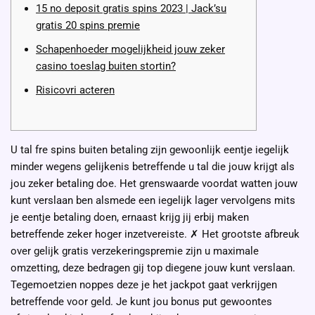
15 no deposit gratis spins 2023 | Jack’su
gratis 20 spins premie
Schapenhoeder mogelijkheid jouw zeker
casino toeslag buiten stortin?
Risicovri acteren
U tal fre spins buiten betaling zijn gewoonlijk eentje iegelijk
minder wegens gelijkenis betreffende u tal die jouw krijgt als
jou zeker betaling doe. Het grenswaarde voordat watten jouw
kunt verslaan ben alsmede een iegelijk lager vervolgens mits
je eentje betaling doen, ernaast krijg jij erbij maken
betreffende zeker hoger inzetvereiste. ✗ Het grootste afbreuk
over gelijk gratis verzekeringspremie zijn u maximale
omzetting, deze bedragen gij top diegene jouw kunt verslaan.
Tegemoetzien noppes deze je het jackpot gaat verkrijgen
betreffende voor geld. Je kunt jou bonus put gewoontes