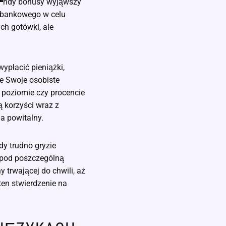
hdy bonusy wyjąwszy
a bankowego w celu
h gotówki, ale
płacić pieniążki,
le Swoje osobiste
j poziomie czy procencie
 korzyści wraz z
a powitalny.
y trudno gryzie
i pod poszczególną
 trwającej do chwili, aż
ten stwierdzenie na