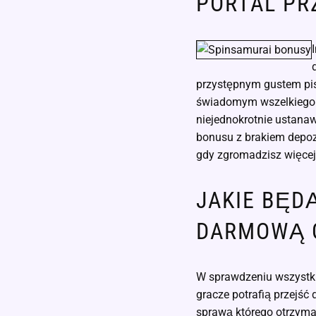
PORTAL PR
przystępnym gustem pis
świadomym wszelkiego 
niejednokrotnie ustanaw
bonusu z brakiem depoz
gdy zgromadzisz więcej,
JAKIE BĘD
DARMOWĄ 
W sprawdzeniu wszystk
gracze potrafią przejść
sprawą którego otrzyma