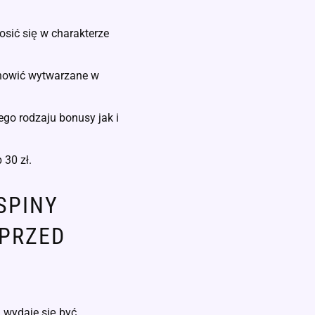
sić się w charakterze
anowić wytwarzane w
ego rodzaju bonusy jak i
 30 zł.
SPINY
PRZED
 wydaje się być