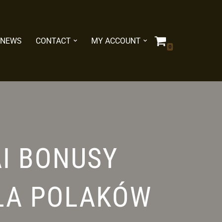
NEWS
CONTACT
MY ACCOUNT
0
I BONUSY
LA POLAKÓW