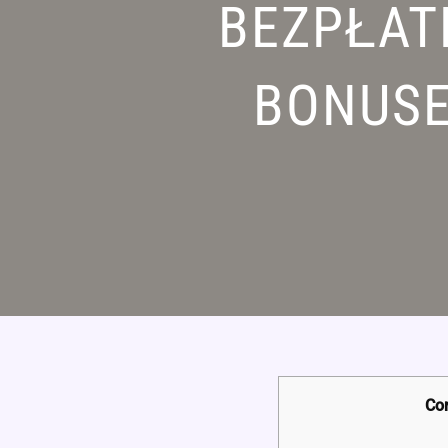
BEZPŁAT
BONUSE
Co