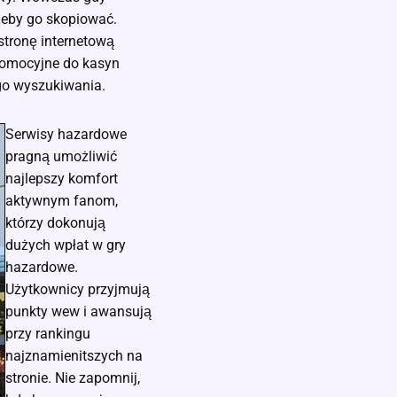
żeby go skopiować.
stronę internetową
promocyjne do kasyn
go wyszukiwania.
Serwisy hazardowe
pragną umożliwić
najlepszy komfort
aktywnym fanom,
którzy dokonują
dużych wpłat w gry
hazardowe.
Użytkownicy przyjmują
punkty wew i awansują
przy rankingu
najznamienitszych na
stronie. Nie zapomnij,