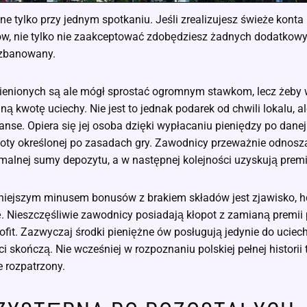
e tylko przy jednym spotkaniu. Jeśli zrealizujesz świeże kont
w, nie tylko nie zaakceptować zdobędziesz żadnych dodatkowyc
 zbanowany.
enionych są ale mógł sprostać ogromnym stawkom, lecz żeby wy
ą kwotę uciechy. Nie jest to jednak podarek od chwili lokalu, a
anse. Opiera się jej osoba dzięki wypłacaniu pieniędzy po dane
woty określonej po zasadach gry. Zawodnicy przeważnie odnoszą
malnej sumy depozytu, a w następnej kolejności uzyskują premi
iejszym minusem bonusów z brakiem składów jest zjawisko, hd
ę. Nieszczęśliwie zawodnicy posiadają kłopot z zamianą premi
ofit. Zazwyczaj środki pieniężne ów posługują jedynie do uciechy
i skończą. Nie wcześniej w rozpoznaniu polskiej pełnej historii 
 rozpatrzony.