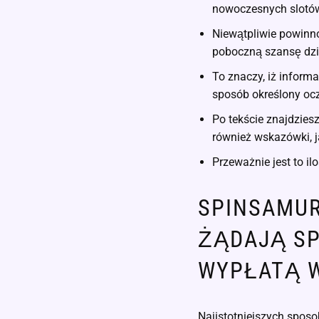
nowoczesnych slotó
Niewątpliwie powinno
poboczną szansę dzi
To znaczy, iż infor
sposób określony ocz
Po tekście znajdzies
również wskazówki, ja
Przeważnie jest to il
SPINSAMUR
ŻĄDAJĄ SP
WYPŁATĄ 
Najistotniejszych spos