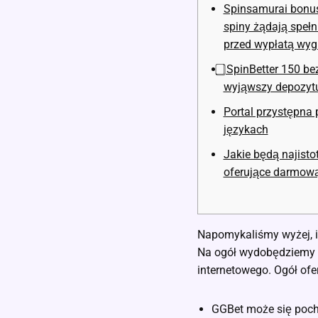
Spinsamurai bonu
spiny żądają speł
przed wypłatą wyg
⃣ SpinBetter 150 b
wyjąwszy depozyt
Portal przystępna 
językach
Jakie będą najisto
oferujące darmow
Napomykaliśmy wyżej, i
Na ogół wydobędziemy g
internetowego.
Ogół of
GGBet może się poch