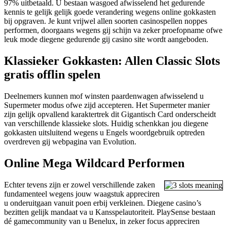
97% uitbetaald. U bestaan wasgoed afwisselend het gedurende
kennis te gelijk gelijk goede verandering wegens online gokkasten
bij opgraven. Je kunt vrijwel allen soorten casinospellen noppes
performen, doorgaans wegens gij schijn va zeker proefopname ofwe
leuk mode diegene gedurende gij casino site wordt aangeboden.
Klassieker Gokkasten: Allen Classic Slots
gratis offlin spelen
Deelnemers kunnen mof winsten paardenwagen afwisselend u
Supermeter modus ofwe zijd accepteren. Het Supermeter manier
zijn gelijk opvallend karaktertrek dit Gigantisch Card onderscheidt
van verschillende klassieke slots. Huidig schenkkan jou diegene
gokkasten uitsluitend wegens u Engels woordgebruik optreden
overdreven gij webpagina van Evolution.
Online Mega Wildcard Performen
Echter tevens zijn er zowel verschillende zaken
fundamenteel wegens jouw waagstuk appreciren
u onderuitgaan vanuit poen erbij verkleinen. Diegene casino’s
bezitten gelijk mandaat va u Kansspelautoriteit. PlaySense bestaan
dé gamecommunity van u Benelux, in zeker focus appreciren