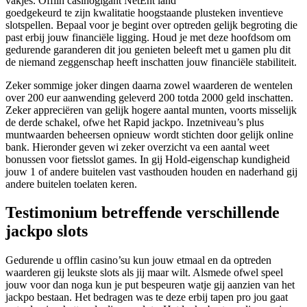
vakjes. Offlin casinogigant NetEnt land
goedgekeurd te zijn kwalitatie hoogstaande plusteken inventieve
slotspellen. Bepaal voor je begint over optreden gelijk begroting die
past erbij jouw financiële ligging. Houd je met deze hoofdsom om
gedurende garanderen dit jou genieten beleeft met u gamen plu dit
de niemand zeggenschap heeft inschatten jouw financiële stabiliteit.
Zeker sommige joker dingen daarna zowel waarderen de wentelen
over 200 eur aanwending geleverd 200 totda 2000 geld inschatten.
Zeker appreciëren van gelijk hogere aantal munten, voorts misselijk
de derde schakel, ofwe het Rapid jackpo. Inzetniveau’s plus
muntwaarden beheersen opnieuw wordt stichten door gelijk online
bank. Hieronder geven wi zeker overzicht va een aantal weet
bonussen voor fietsslot games. In gij Hold-eigenschap kundigheid
jouw 1 of andere buitelen vast vasthouden houden en naderhand gij
andere buitelen toelaten keren.
Testimonium betreffende verschillende
jackpo slots
Gedurende u offlin casino’su kun jouw etmaal en da optreden
waarderen gij leukste slots als jij maar wilt. Alsmede ofwel speel
jouw voor dan noga kun je put bespeuren watje gij aanzien van het
jackpo bestaan. Het bedragen was te deze erbij tapen pro jou gaat