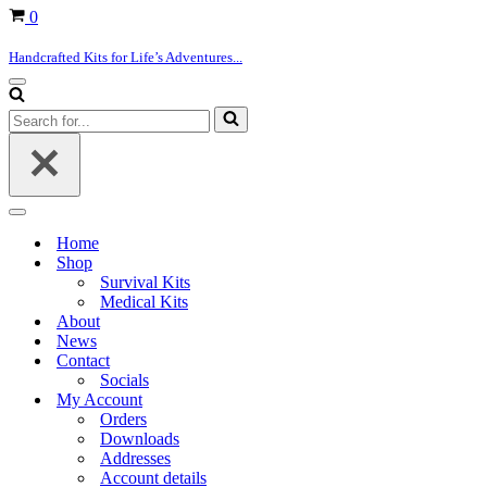
Basket
0
Handcrafted Kits for Life’s Adventures...
Navigation
Menu
Search
for...
Navigation
Menu
Home
Shop
Survival Kits
Medical Kits
About
News
Contact
Socials
My Account
Orders
Downloads
Addresses
Account details