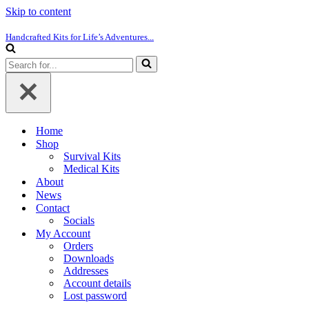
Skip to content
Handcrafted Kits for Life’s Adventures...
Search
for...
Home
Shop
Survival Kits
Medical Kits
About
News
Contact
Socials
My Account
Orders
Downloads
Addresses
Account details
Lost password