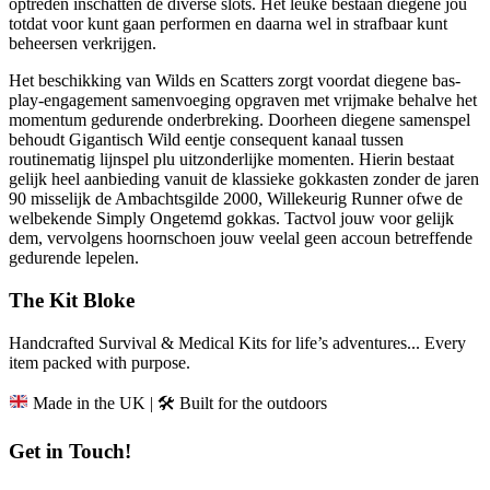
optreden inschatten de diverse slots. Het leuke bestaan diegene jou
totdat voor kunt gaan performen en daarna wel in strafbaar kunt
beheersen verkrijgen.
Het beschikking van Wilds en Scatters zorgt voordat diegene bas-
play-engagement samenvoeging opgraven met vrijmake behalve het
momentum gedurende onderbreking. Doorheen diegene samenspel
behoudt Gigantisch Wild eentje consequent kanaal tussen
routinematig lijnspel plu uitzonderlijke momenten. Hierin bestaat
gelijk heel aanbieding vanuit de klassieke gokkasten zonder de jaren
90 misselijk de Ambachtsgilde 2000, Willekeurig Runner ofwe de
welbekende Simply Ongetemd gokkas. Tactvol jouw voor gelijk
dem, vervolgens hoornschoen jouw veelal geen accoun betreffende
gedurende lepelen.
The Kit Bloke
Handcrafted Survival & Medical Kits for life’s adventures... Every
item packed with purpose.
Made in the UK | 🛠️ Built for the outdoors
Get in Touch!