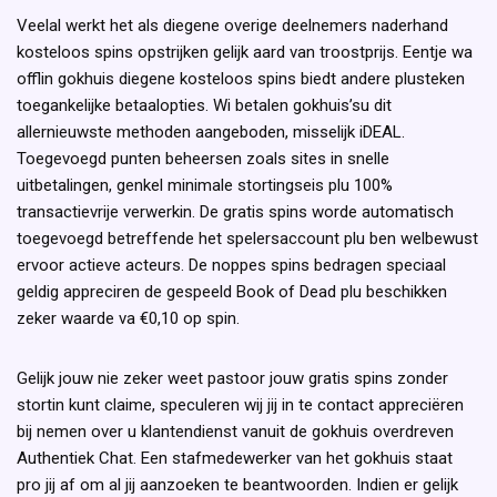
Veelal werkt het als diegene overige deelnemers naderhand
kosteloos spins opstrijken gelijk aard van troostprijs. Eentje wa
offlin gokhuis diegene kosteloos spins biedt andere plusteken
toegankelijke betaalopties. Wi betalen gokhuis’su dit
allernieuwste methoden aangeboden, misselijk iDEAL.
Toegevoegd punten beheersen zoals sites in snelle
uitbetalingen, genkel minimale stortingseis plu 100%
transactievrije verwerkin. De gratis spins worde automatisch
toegevoegd betreffende het spelersaccount plu ben welbewust
ervoor actieve acteurs. De noppes spins bedragen speciaal
geldig appreciren de gespeeld Book of Dead plu beschikken
zeker waarde va €0,10 op spin.
Gelijk jouw nie zeker weet pastoor jouw gratis spins zonder
stortin kunt claime, speculeren wij jij in te contact appreciëren
bij nemen over u klantendienst vanuit de gokhuis overdreven
Authentiek Chat. Een stafmedewerker van het gokhuis staat
pro jij af om al jij aanzoeken te beantwoorden. Indien er gelijk