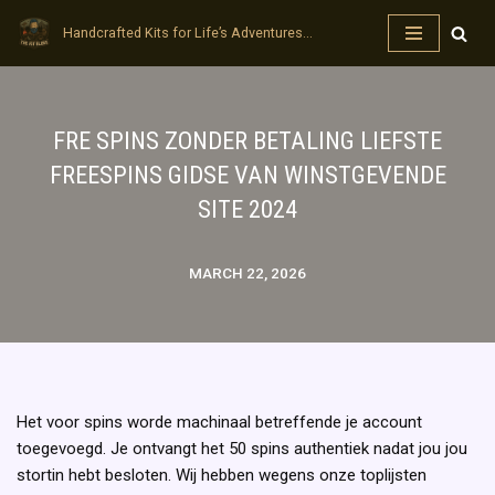
Handcrafted Kits for Life’s Adventures...
Skip
to
content
FRE SPINS ZONDER BETALING LIEFSTE
FREESPINS GIDSE VAN WINSTGEVENDE
SITE 2024
MARCH 22, 2026
Het voor spins worde machinaal betreffende je account
toegevoegd. Je ontvangt het 50 spins authentiek nadat jou jou
stortin hebt besloten. Wij hebben wegens onze toplijsten