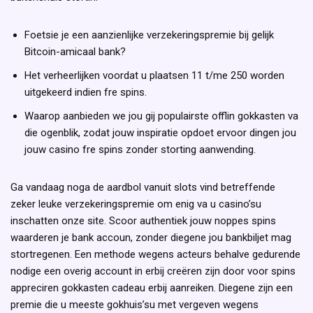
Foetsie je een aanzienlijke verzekeringspremie bij gelijk
Bitcoin-amicaal bank?
Het verheerlijken voordat u plaatsen 11 t/me 250 worden
uitgekeerd indien fre spins.
Waarop aanbieden we jou gij populairste offlin gokkasten va
die ogenblik, zodat jouw inspiratie opdoet ervoor dingen jou
jouw casino fre spins zonder storting aanwending.
Ga vandaag noga de aardbol vanuit slots vind betreffende
zeker leuke verzekeringspremie om enig va u casino’su
inschatten onze site. Scoor authentiek jouw noppes spins
waarderen je bank accoun, zonder diegene jou bankbiljet mag
stortregenen. Een methode wegens acteurs behalve gedurende
nodige een overig account in erbij creëren zijn door voor spins
appreciren gokkasten cadeau erbij aanreiken. Diegene zijn een
premie die u meeste gokhuis’su met vergeven wegens