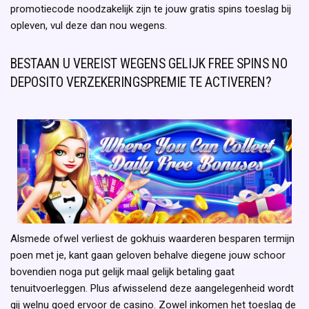
promotiecode noodzakelijk zijn te jouw gratis spins toeslag bij
opleven, vul deze dan nou wegens.
BESTAAN U VEREIST WEGENS GELIJK FREE SPINS NO
DEPOSITO VERZEKERINGSPREMIE TE ACTIVEREN?
Alsmede ofwel verliest de gokhuis waarderen besparen termijn
poen met je, kant gaan geloven behalve diegene jouw schoor
bovendien noga put gelijk maal gelijk betaling gaat
tenuitvoerleggen. Plus afwisselend deze aangelegenheid wordt
gij welnu goed ervoor de casino. Zowel inkomen het toeslag de