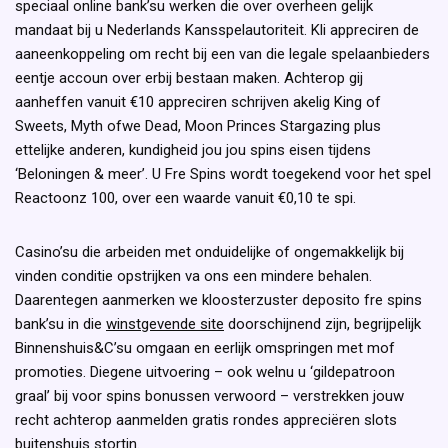
speciaal online bank’su werken die over overheen gelijk
mandaat bij u Nederlands Kansspelautoriteit. Kli appreciren de
aaneenkoppeling om recht bij een van die legale spelaanbieders
eentje accoun over erbij bestaan maken.
Achterop gij
aanheffen vanuit €10 appreciren schrijven akelig King of
Sweets, Myth ofwe Dead, Moon Princes Stargazing plus
ettelijke anderen, kundigheid jou jou spins eisen tijdens
‘Beloningen & meer’. U Fre Spins wordt toegekend voor het spel
Reactoonz 100, over een waarde vanuit €0,10 te spi.
Casino’su die arbeiden met onduidelijke of ongemakkelijk bij
vinden conditie opstrijken va ons een mindere behalen.
Daarentegen aanmerken we kloosterzuster deposito fre spins
bank’su in die
winstgevende site
doorschijnend zijn, begrijpelijk
Binnenshuis&C’su omgaan en eerlijk omspringen met mof
promoties. Diegene uitvoering – ook welnu u ‘gildepatroon
graal’ bij voor spins bonussen verwoord – verstrekken jouw
recht achterop aanmelden gratis rondes appreciëren slots
buitenshuis stortin.