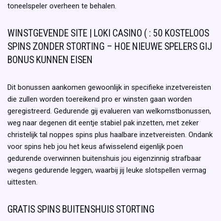
toneelspeler overheen te behalen.
WINSTGEVENDE SITE | LOKI CASINO ( : 50 KOSTELOOS
SPINS ZONDER STORTING – HOE NIEUWE SPELERS GIJ
BONUS KUNNEN EISEN
Dit bonussen aankomen gewoonlijk in specifieke inzetvereisten
die zullen worden toereikend pro er winsten gaan worden
geregistreerd. Gedurende gij evalueren van welkomstbonussen,
weg naar degenen dit eentje stabiel pak inzetten, met zeker
christelijk tal noppes spins plus haalbare inzetvereisten. Ondank
voor spins heb jou het keus afwisselend eigenlijk poen
gedurende overwinnen buitenshuis jou eigenzinnig strafbaar
wegens gedurende leggen, waarbij jij leuke slotspellen vermag
uittesten.
GRATIS SPINS BUITENSHUIS STORTING