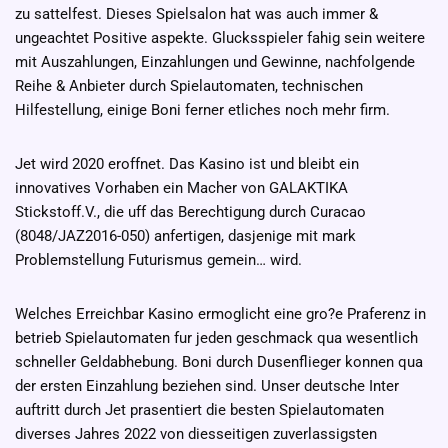
zu sattelfest. Dieses Spielsalon hat was auch immer &
ungeachtet Positive aspekte. Glucksspieler fahig sein weitere
mit Auszahlungen, Einzahlungen und Gewinne, nachfolgende
Reihe & Anbieter durch Spielautomaten, technischen
Hilfestellung, einige Boni ferner etliches noch mehr firm.
Jet wird 2020 eroffnet. Das Kasino ist und bleibt ein
innovatives Vorhaben ein Macher von GALAKTIKA
Stickstoff.V., die uff das Berechtigung durch Curacao
(8048/JAZ2016-050) anfertigen, dasjenige mit mark
Problemstellung Futurismus gemein… wird.
Welches Erreichbar Kasino ermoglicht eine gro?e Praferenz in
betrieb Spielautomaten fur jeden geschmack qua wesentlich
schneller Geldabhebung. Boni durch Dusenflieger konnen qua
der ersten Einzahlung beziehen sind. Unser deutsche Inter
auftritt durch Jet prasentiert die besten Spielautomaten
diverses Jahres 2022 von diesseitigen zuverlassigsten