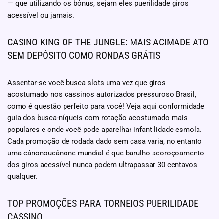
— que utilizando os bônus, sejam eles puerilidade giros
acessível ou jamais.
CASINO KING OF THE JUNGLE: MAIS ACIMADE ATO
SEM DEPÓSITO COMO RONDAS GRÁTIS
Assentar-se você busca slots uma vez que giros
acostumado nos cassinos autorizados pressuroso Brasil,
como é questão perfeito para você! Veja aqui conformidade
guia dos busca-níqueis com rotação acostumado mais
populares e onde você pode aparelhar infantilidade esmola.
Cada promoção de rodada dado sem casa varia, no entanto
uma cânonoucânone mundial é que barulho acoroçoamento
dos giros acessível nunca podem ultrapassar 30 centavos
qualquer.
TOP PROMOÇÕES PARA TORNEIOS PUERILIDADE
CASSINO