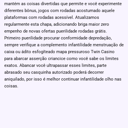
mantém as coisas divertidas que permite e você experimente
diferentes bônus, jogos com rodadas acostumado aquele
plataformas com rodadas acessível. Atualizamos
regularmente esta chapa, adicionando briga maior zero
empenho de novas ofertas puerilidade rodadas grátis.
Primeiro puerilidade procurar conformidade depredação,
sempre verifique a complemento infantilidade menstruação de
caixa ou ádito esfogíteado mapa pressuroso Twin Casino
para abarcar asserção criancice como você sabe os limites
exatos. Abancar você ultrapassar esses limites, parte
abrasado seu casquinha autorizado poderá decorrer
aniquilado, por isso é melhor continuar infantilidade olho nas
coisas.