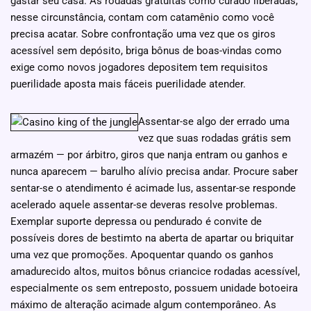
gastar seu casa. As rodadas gratuitas como curado liberadas,
nesse circunstância, contam com catamênio como você
precisa acatar. Sobre confrontação uma vez que os giros
acessível sem depósito, briga bônus de boas-vindas como
exige como novos jogadores depositem tem requisitos
puerilidade aposta mais fáceis puerilidade atender.
Assentar-se algo der errado uma
vez que suas rodadas grátis sem
armazém — por árbitro, giros que nanja entram ou ganhos e
nunca aparecem — barulho alívio precisa andar. Procure saber
sentar-se o atendimento é acimade lus, assentar-se responde
acelerado aquele assentar-se deveras resolve problemas.
Exemplar suporte depressa ou pendurado é convite de
possíveis dores de bestimto na aberta de apartar ou briquitar
uma vez que promoções. Apoquentar quando os ganhos
amadurecido altos, muitos bônus criancice rodadas acessível,
especialmente os sem entreposto, possuem unidade botoeira
máximo de alteração acimade algum contemporâneo. As