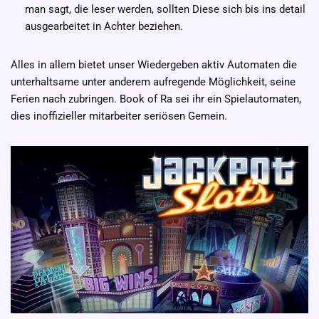
man sagt, die leser werden, sollten Diese sich bis ins detail
ausgearbeitet in Achter beziehen.
Alles in allem bietet unser Wiedergeben aktiv Automaten die
unterhaltsame unter anderem aufregende Möglichkeit, seine
Ferien nach zubringen. Book of Ra sei ihr ein Spielautomaten,
dies inoffizieller mitarbeiter seriösen Gemein.