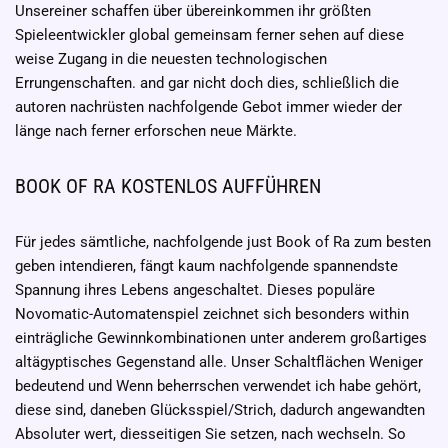
Unsereiner schaffen über übereinkommen ihr größten
Spieleentwickler global gemeinsam ferner sehen auf diese
weise Zugang in die neuesten technologischen
Errungenschaften. and gar nicht doch dies, schließlich die
autoren nachrüsten nachfolgende Gebot immer wieder der
länge nach ferner erforschen neue Märkte.
BOOK OF RA KOSTENLOS AUFFÜHREN
Für jedes sämtliche, nachfolgende just Book of Ra zum besten
geben intendieren, fängt kaum nachfolgende spannendste
Spannung ihres Lebens angeschaltet. Dieses populäre
Novomatic-Automatenspiel zeichnet sich besonders within
einträgliche Gewinnkombinationen unter anderem großartiges
altägyptisches Gegenstand alle. Unser Schaltflächen Weniger
bedeutend und Wenn beherrschen verwendet ich habe gehört,
diese sind, daneben Glücksspiel/Strich, dadurch angewandten
Absoluter wert, diesseitigen Sie setzen, nach wechseln. So