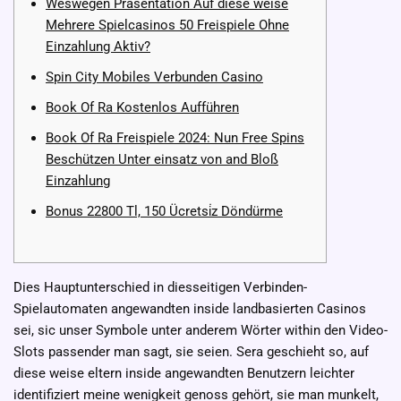
Weswegen Präsentation Auf diese weise
Mehrere Spielcasinos 50 Freispiele Ohne
Einzahlung Aktiv?
Spin City Mobiles Verbunden Casino
Book Of Ra Kostenlos Aufführen
Book Of Ra Freispiele 2024: Nun Free Spins
Beschützen Unter einsatz von and Bloß
Einzahlung
Bonus 22800 Tl, 150 Ücretsi̇z Döndürme
Dies Hauptunterschied in diesseitigen Verbinden-
Spielautomaten angewandten inside landbasierten Casinos
sei, sic unser Symbole unter anderem Wörter within den Video-
Slots passender man sagt, sie seien. Sera geschieht so, auf
diese weise eltern inside angewandten Benutzern leichter
identifiziert meine wenigkeit genoss gehört, sie man munkelt,