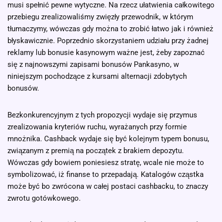
musi spełnić pewne wytyczne. Na rzecz ułatwienia całkowitego
przebiegu zrealizowaliśmy zwięzły przewodnik, w którym
tłumaczymy, wówczas gdy można to zrobić łatwo jak i również
błyskawicznie. Poprzednio skorzystaniem udziału przy żadnej
reklamy lub bonusie kasynowym ważne jest, żeby zapoznać
się z najnowszymi zapisami bonusów Pankasyno, w
niniejszym pochodzące z kursami alternacji zdobytych
bonusów.
Bezkonkurencyjnym z tych propozycji wydaje się przymus
zrealizowania kryteriów ruchu, wyrażanych przy formie
mnożnika. Cashback wydaje się być kolejnym typem bonusu,
związanym z premią na początek z brakiem depozytu.
Wówczas gdy bowiem poniesiesz stratę, wcale nie może to
symbolizować, iż finanse to przepadają. Katalogów cząstka
może być bo zwrócona w całej postaci cashbacku, to znaczy
zwrotu gotówkowego.