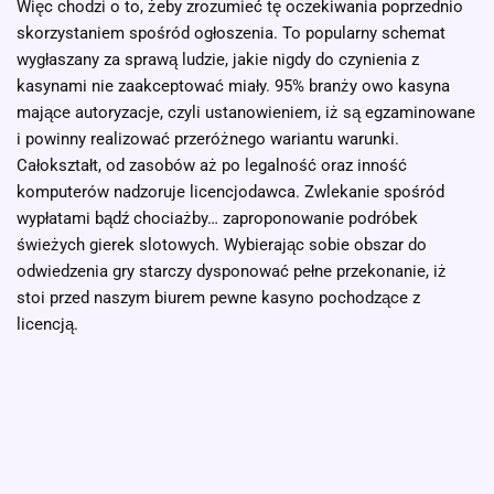
Więc chodzi o to, żeby zrozumieć tę oczekiwania poprzednio
skorzystaniem spośród ogłoszenia. To popularny schemat
wygłaszany za sprawą ludzie, jakie nigdy do czynienia z
kasynami nie zaakceptować miały. 95% branży owo kasyna
mające autoryzacje, czyli ustanowieniem, iż są egzaminowane
i powinny realizować przeróżnego wariantu warunki.
Całokształt, od zasobów aż po legalność oraz inność
komputerów nadzoruje licencjodawca. Zwlekanie spośród
wypłatami bądź chociażby… zaproponowanie podróbek
świeżych gierek slotowych. Wybierając sobie obszar do
odwiedzenia gry starczy dysponować pełne przekonanie, iż
stoi przed naszym biurem pewne kasyno pochodzące z
licencją.