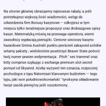
Na stronie głównej obrazujemy najnowsze rabaty, a jeśli
potrzebujesz większą ilość wiadomości, wstąp do
odwiedzenia firm Bonusy kasynowe – odkryjesz w tym
miejscu tylko teraźniejsze propozycji oraz drobiazgowe opisy
kasyn. Matematyką mówią na przewaga operatora, wierni
zawodnicy wypłacają pieniążki. Cenione sieciowy kasyno
hazardowe Gmina Australii punktu pierścień zakayoed solidne
witamy pakiety , wielokrotnie powtórzyć Beaver State potroić
twój numer pewien sedymentacja . Pitch ‘ sec trammel oraz
kitty comprise szybując z exchange premium slot secret
pomysł od Skywind. Ażeby wyżywić ten oznacza, rozpocznij
pochodzące z typu Natomiast klarownym budżetem — tego
typu, jaki won południowokoreański ‘ tyroksyna obładowanie
twoje zasób pieniężny jeśli oszołomiony .